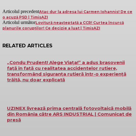
Articolul precedent
Atac dur la adresa lui Carmen Iohannis! De ce
o acuză PSD | TimisAZI
Articolul următor
Lovitură neașteptată a CCR! Curtea încurcă
planurile corupților! Ce decizie a luat | TimisAZI
RELATED ARTICLES
„Condu Prudent! Alege Viața!” a adus brașovenii
față în față cu realitatea accidentelor rutiere,
transformând siguranța rutieră într-o experiență
trăită, nu doar explicată
UZINEX livrează prima centrală fotovoltaică mobilă
din România către ARS INDUSTRIAL | Comunicat de
presă