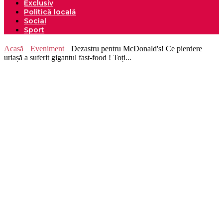
Exclusiv
Politică locală
Social
Sport
Acasă
Eveniment
Dezastru pentru McDonald's! Ce pierdere
uriașă a suferit gigantul fast-food ! Toți...