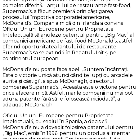
complet diferită. Lanţul lui de restaurante fast-food,
Supermac’s, a făcut premieră prin câştigarea
procesului împotriva corporaţiei americane,
McDonald’s. Compania mică din Irlanda a convins
Oficiul Uniunii Europene pentru Proprietate
Intelectuală să anuleze patentul pentru „Big Mac” al
companiei americane de fast-food McDonald’s, astfel
oferind oportunitatea lanţului de restaurante
Supermac’s să se extindă în Regatul Unit şi pe
continentul european.
McDonald’s nu poate face apel. „Suntem încântaţi.
Este o victorie unică atunci când te lupţi cu arcadele
aurite şi câştigi”, a spus McDonagh, directorul
companiei Supermac’s. „Aceasta este o victorie pentru
orice afacere mică. Astfel, marile companii nu mai pot
aduna patente fără să le folosească niciodată”, a
adăugat McDonagh.
Oficiul Uniunii Europene pentru Proprietate
Intelectuală, cu sediul în Spania, a decis că
McDonald’s nu a dovedit folosirea patentului pentru
„Big Mac”, emis în 1996, pentru un produs alimentar