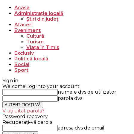
Acasa
Administrație locală
Știri din județ
Afaceri
Eveniment
Cultură
Turism
Viața în Timis
Exclusiv
Politică locală
Social
Sport
Sign in
Welcome!
Log into your account
numele dvs de utilizator
parola dvs
V-ați uitat parola?
Password recovery
Recuperați-vă parola
adresa dvs de email