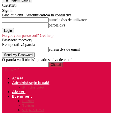
Căutați
Sign in
Bine ați venit! Autentificați-vă in contul dvs
numele dvs de utilizator
parola dvs
Forgot your password? Get help
Password recovery
Recuperați-vă parola
adresa dvs de email
O parola va fi trimisă pe adresa dvs de email.
Timis AZI
Acasa
Administrație locală
Știri din județ
Afaceri
Eveniment
Cultură
Turism
Viața în Timis