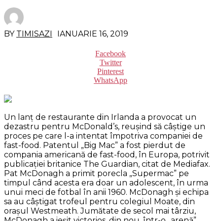
BY
TIMISAZI
IANUARIE 16, 2019
Facebook
Twitter
Pinterest
WhatsApp
Un lanţ de restaurante din Irlanda a provocat un
dezastru pentru McDonald’s, reuşind să câştige un
proces pe care l-a intentat împotriva companiei de
fast-food. Patentul „Big Mac” a fost pierdut de
compania americană de fast-food, în Europa, potrivit
publicaţiei britanice The Guardian, citat de Mediafax.
Pat McDonagh a primit porecla „Supermac” pe
timpul când acesta era doar un adolescent, în urma
unui meci de fotbal în anii 1960.
McDonagh şi echipa
sa au câştigat trofeul pentru colegiul Moate, din
oraşul Westmeath. Jumătate de secol mai târziu,
McDonagh a ieşit victorios, din nou, într-o „arenă”