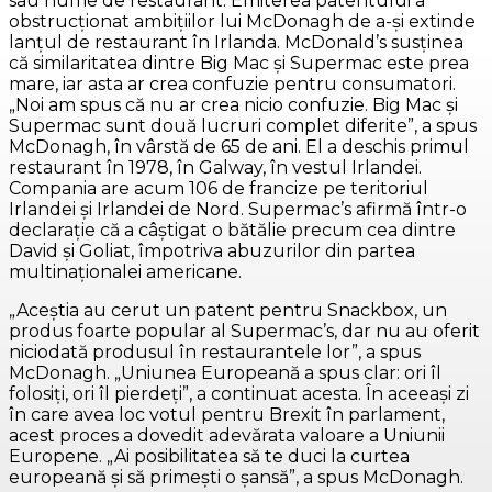
sau nume de restaurant. Emiterea patentului a
obstrucţionat ambiţiilor lui McDonagh de a-şi extinde
lanţul de restaurant în Irlanda. McDonald’s susţinea
că similaritatea dintre Big Mac şi Supermac este prea
mare, iar asta ar crea confuzie pentru consumatori.
„Noi am spus că nu ar crea nicio confuzie. Big Mac şi
Supermac sunt două lucruri complet diferite”, a spus
McDonagh, în vârstă de 65 de ani. El a deschis primul
restaurant în 1978, în Galway, în vestul Irlandei.
Compania are acum 106 de francize pe teritoriul
Irlandei şi Irlandei de Nord. Supermac’s afirmă într-o
declaraţie că a câştigat o bătălie precum cea dintre
David şi Goliat, împotriva abuzurilor din partea
multinaţionalei americane.
„Aceştia au cerut un patent pentru Snackbox, un
produs foarte popular al Supermac’s, dar nu au oferit
niciodată produsul în restaurantele lor”, a spus
McDonagh. „Uniunea Europeană a spus clar: ori îl
folosiţi, ori îl pierdeţi”, a continuat acesta. În aceeaşi zi
în care avea loc votul pentru Brexit în parlament,
acest proces a dovedit adevărata valoare a Uniunii
Europene. „Ai posibilitatea să te duci la curtea
europeană şi să primeşti o şansă”, a spus McDonagh.