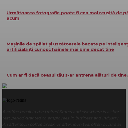
Următoarea fotografie poate fi cea mai reușită de p
acum
Mașinile de spălat și uscătoarele bazate pe inteligen
artificială îți cunosc hainele mai bine decât tine
Cum ar fi dacă ceasul tău s-ar antrena alături de tine
A coffee break in the United States and elsewhere is a short
rest period granted to employees in business and industry.
An afternoon coffee break, or afternoon tea, often occurs as