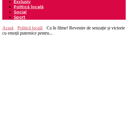
Exclusiv
Politică locală
Social
Sport
Acasă
Politică locală
Ca în filme! Revenire de senzație și victorie
cu emoții puternice pentru...