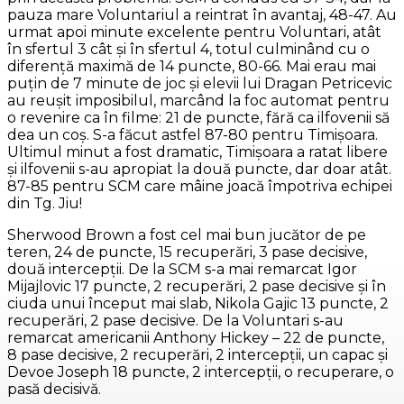
pauza mare Voluntariul a reintrat în avantaj, 48-47. Au
urmat apoi minute excelente pentru Voluntari, atât
în sfertul 3 cât și în sfertul 4, totul culminând cu o
diferență maximă de 14 puncte, 80-66. Mai erau mai
puțin de 7 minute de joc și elevii lui Dragan Petricevic
au reușit imposibilul, marcând la foc automat pentru
o revenire ca în filme: 21 de puncte, fără ca ilfovenii să
dea un coş. S-a făcut astfel 87-80 pentru Timișoara.
Ultimul minut a fost dramatic, Timișoara a ratat libere
și ilfovenii s-au apropiat la două puncte, dar doar atât.
87-85 pentru SCM care mâine joacă împotriva echipei
din Tg. Jiu!
Sherwood Brown a fost cel mai bun jucător de pe
teren, 24 de puncte, 15 recuperări, 3 pase decisive,
două intercepții. De la SCM s-a mai remarcat Igor
Mijajlovic 17 puncte, 2 recuperări, 2 pase decisive și în
ciuda unui început mai slab, Nikola Gajic 13 puncte, 2
recuperări, 2 pase decisive. De la Voluntari s-au
remarcat americanii Anthony Hickey – 22 de puncte,
8 pase decisive, 2 recuperări, 2 intercepții, un capac și
Devoe Joseph 18 puncte, 2 intercepții, o recuperare, o
pasă decisivă.