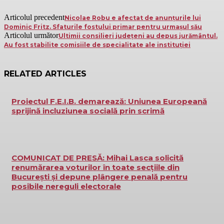
Articolul precedent
Nicolae Robu e afectat de anunțurile lui
Dominic Fritz. Sfaturile fostului primar pentru urmaşul său
Articolul următor
Ultimii consilieri județeni au depus jurământul.
Au fost stabilite comisiile de specialitate ale instituției
RELATED ARTICLES
Proiectul F.E.I.B. demarează: Uniunea Europeană
sprijină incluziunea socială prin scrimă
COMUNICAT DE PRESĂ: Mihai Lasca solicită
renumărarea voturilor în toate secțiile din
București și depune plângere penală pentru
posibile nereguli electorale