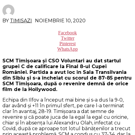
BY
TIMISAZI
NOIEMBRIE 10, 2020
Facebook
Twitter
Pinterest
WhatsApp
SCM Timișoara și CSO Voluntari au dat startul
grupei C de calificare la Final 8-ul Cupei
României. Partida a avut loc în Sala Transilvania
din Sibiu și s-a încheiat cu scorul de 87-85 pentru
SCM Timișoara, după o revenire demnă de orice
film de la Hollywood.
Echipa din Ilfov a început mai bine și s-a dus la 9-0,
dar având și +11 în primul sfert, pe care l-a terminat
clar în avantaj, 28-19. Timișoara a dat semne de
revenire și că poate juca de la egal la egal cu oricine,
chiar și în absența lui Alexandru Olah, infectat cu
Covid, după ce aproape tot lotul bănățenilor a trecut
prin această problemă. SCM a condus cu 37-34, dar la