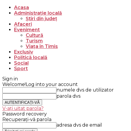
Acasa
Administrație locală
Știri din județ
Afaceri
Eveniment
Cultură
Turism
Viața în Timis
Exclusiv
Politică locală
Social
Sport
Sign in
Welcome!
Log into your account
numele dvs de utilizator
parola dvs
V-ați uitat parola?
Password recovery
Recuperați-vă parola
adresa dvs de email