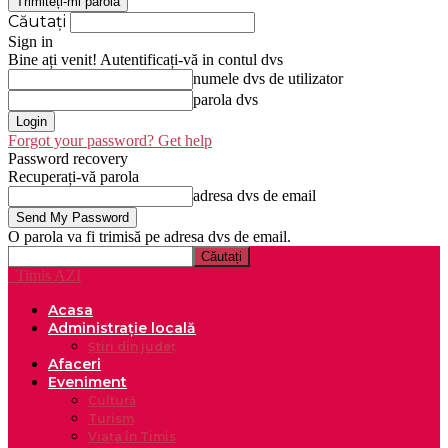
Căutați
Sign in
Bine ați venit! Autentificați-vă in contul dvs
numele dvs de utilizator
parola dvs
Forgot your password? Get help
Password recovery
Recuperați-vă parola
adresa dvs de email
O parola va fi trimisă pe adresa dvs de email.
Timis AZI
Acasa
Administrație locală
Știri din județ
Afaceri
Eveniment
Cultură
Turism
Viața în Timis