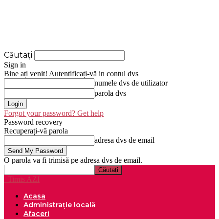
Căutați
Sign in
Bine ați venit! Autentificați-vă in contul dvs
numele dvs de utilizator
parola dvs
Forgot your password? Get help
Password recovery
Recuperați-vă parola
adresa dvs de email
O parola va fi trimisă pe adresa dvs de email.
Timis AZI
Acasa
Administrație locală
Afaceri