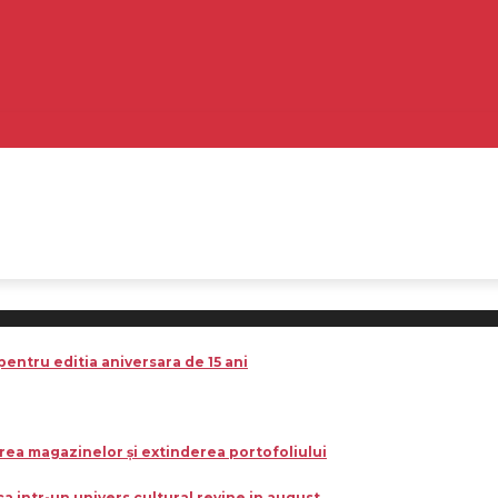
pentru editia aniversara de 15 ani
rea magazinelor și extinderea portofoliului
a intr-un univers cultural revine in august