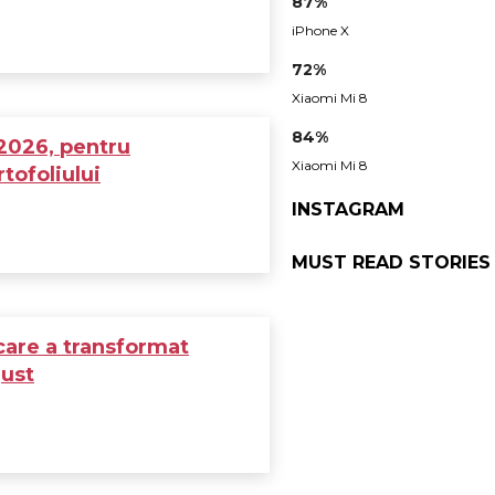
87%
iPhone X
72%
Xiaomi Mi 8
84%
 2026, pentru
Xiaomi Mi 8
tofoliului
INSTAGRAM
MUST READ STORIES
care a transformat
gust