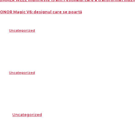
ONOR Magic V6: designul care se poartă
Uncategorized
Tot ce trebuie sa stii inainte de Summer
Uncategorized
Cum ar fi dacă ceasul tău s-ar antrena al
Uncategorized