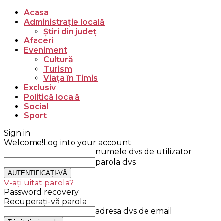
Acasa
Administrație locală
Știri din județ
Afaceri
Eveniment
Cultură
Turism
Viața în Timis
Exclusiv
Politică locală
Social
Sport
Sign in
Welcome!
Log into your account
numele dvs de utilizator
parola dvs
V-ați uitat parola?
Password recovery
Recuperați-vă parola
adresa dvs de email