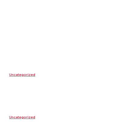
TAG investește 5
pentru moderniz
portofoliului
Uncategorized
SUMMER WELL implineste 15 ani. Festival
Uncategorized
HONOR Magic V6: designul care se poa