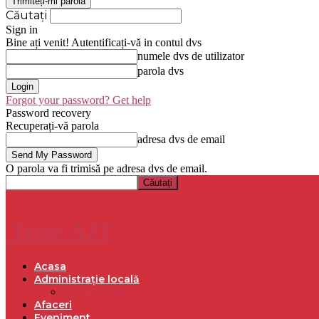
Căutați
Sign in
Bine ați venit! Autentificați-vă in contul dvs
numele dvs de utilizator
parola dvs
Forgot your password? Get help
Password recovery
Recuperați-vă parola
adresa dvs de email
O parola va fi trimisă pe adresa dvs de email.
Timis AZI
Acasa
Administrație locală
Știri din județ
Afaceri
Eveniment