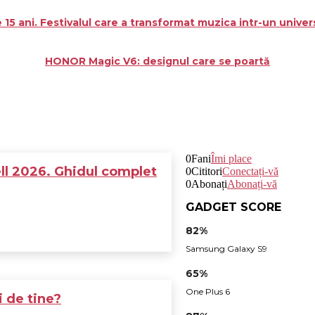
 ani. Festivalul care a transformat muzica intr-un univers
HONOR Magic V6: designul care se poartă
0
Fani
Îmi place
ll 2026. Ghidul complet
0
Cititori
Conectați-vă
0
Abonați
Abonați-vă
GADGET SCORE
82%
Samsung Galaxy S9
65%
One Plus 6
i de tine?