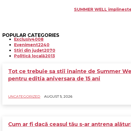
SUMMER WELL implineste 15
POPULAR CATEGORIES
Exclusiv
4008
Eveniment
2240
Știri din județ
2070
Politică locală
2013
Tot ce trebuie sa stii inainte de Summer We
pentru editia aniversara de 15 ani
UNCATEGORIZED
AUGUST 5, 2026
Cum ar fi dacă ceasul tău s-ar antrena alătur