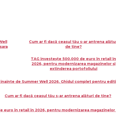
Well
Cum ar fi dacă ceasul tău s-ar antrena alătu
sara
de tine?
TAG investește 500.000 de euro în retail î
2026, pentru modernizarea magazinelor și
extinderea portofoliului
i inainte de Summer Well 2026. Ghidul complet pentru editi
Cum ar fi dacă ceasul tău s-ar antrena alături de tine?
 euro în retail în 2026, pentru modernizarea magazinelor ș