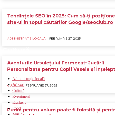
Tendințele SEO în 2025: Cum să-ți pozițione
site-ul în topul căutărilor Google/seoclub.ro
ADMINISTRAȚIE LOCALĂ
FEBRUARIE 27, 2025
Cultură
Aventurile Ursulețului Fermecat: Jucării
Personalizate pentru Copii Vesele și Înțelep
Administrație locală
Afaceri
CULTURĂ
FEBRUARIE 27, 2025
Cultură
Eveniment
Exclusiv
Food
Pudra pentru volum poate fi folosită și pent
Music