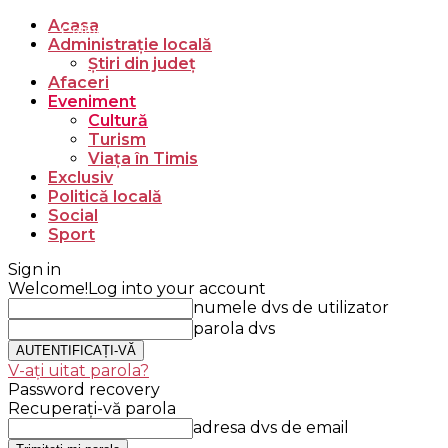
Acasa
Acasă
Cultură
Administrație locală
Știri din județ
Afaceri
Eveniment
Cultură
Turism
Viața în Timis
Exclusiv
Politică locală
Social
Sport
Sign in
Welcome!
Log into your account
numele dvs de utilizator
parola dvs
V-ați uitat parola?
Password recovery
Recuperați-vă parola
adresa dvs de email