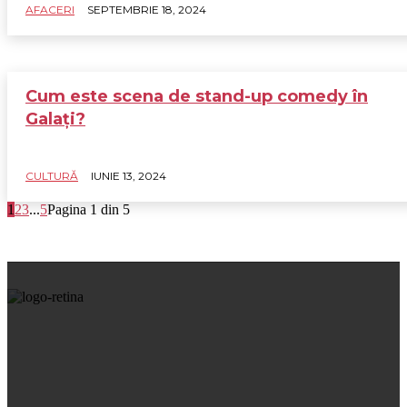
AFACERI
SEPTEMBRIE 18, 2024
Cum este scena de stand-up comedy în
Galați?
CULTURĂ
IUNIE 13, 2024
1
2
3
...
5
Pagina 1 din 5
A coffee break in the United States and elsewhere is a short
rest period granted to employees in business and industry.
An afternoon coffee break, or afternoon tea, often occurs as
well.