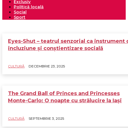
Exclusiv
Politică locală
Social
Sport
Eyes-Shut – teatrul senzorial ca instrument 
incluziune și conștientizare socială
CULTURĂ
DECEMBRIE 23, 2025
The Grand Ball of Princes and Princesses
Monte-Carlo: O noapte cu strălucire la Iași
CULTURĂ
SEPTEMBRIE 3, 2025