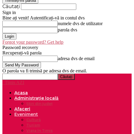
Căutați
Sign in
Bine ați venit! Autentificați-vă in contul dvs
numele dvs de utilizator
parola dvs
Forgot your password? Get help
Password recovery
Recuperați-vă parola
adresa dvs de email
O parola va fi trimisă pe adresa dvs de email.
Timis AZI
Acasa
Administrație locală
Știri din județ
Afaceri
Eveniment
Cultură
Turism
Viața în Timis