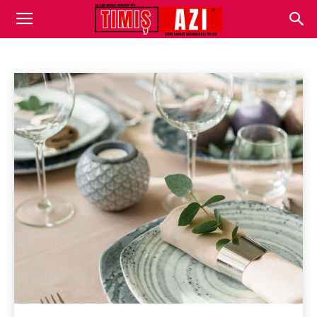
EVENIMENT
Administrație locală
Afaceri
Cultură
Eveniment
Acasă
Eveniment