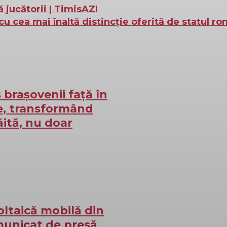
ucătorii | TimisAZI
cu cea mai înaltă distincție oferită de statul r
brașovenii față în
re, transformând
ăită, nu doar
oltaică mobilă din
unicat de presă