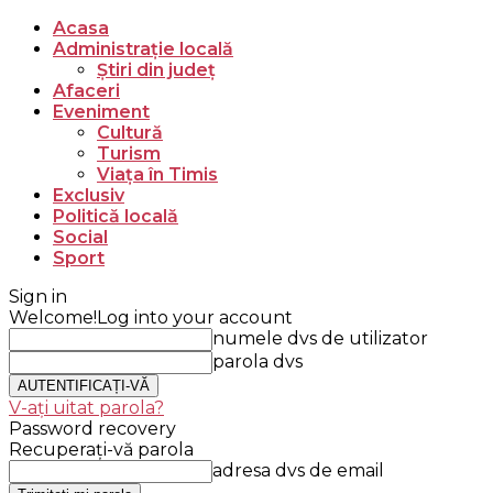
Acasa
Administrație locală
Știri din județ
Afaceri
Eveniment
Cultură
Turism
Viața în Timis
Exclusiv
Politică locală
Social
Sport
Sign in
Welcome!
Log into your account
numele dvs de utilizator
parola dvs
V-ați uitat parola?
Password recovery
Recuperați-vă parola
adresa dvs de email