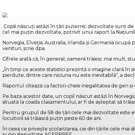
Copiii născuţi astăzi în ţări puternic dezvoltate sunt de
cel mai puţin dezvoltate, potrivit unui raport la Naţiuni
Norvegia, Elveţia, Australia, Irlanda şi Germania ocupă
venituri, scrie dpa.
Cifrele arată că, în general, oamenii trăiesc mai mult, s
„În timp ce aceste statistici prezintă o imagine clară în s
pierdute, dintre care niciuna nu este inevitabilă”, a d
Raportul citează ca factori-cheie inegalitatea de gen şi 
Pe baza acestor date, un copil născut astăzi în Norvegia 
situată la coada clasamentului, ar fi de aşteptat să trăia
Pentru grupul de 58 de ţări cele mai dezvoltate este es
locuitorii să trăiască puţin peste 60 de ani.
În ceea ce priveşte şcolarizarea, cei din ţările cele mai
puţin dezvoltate.AGERPRES