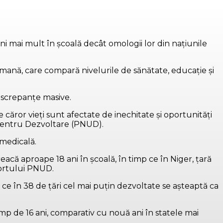
ani mai mult în şcoală decât omologii lor din naţiunile
umană, care compară nivelurile de sănătate, educaţie şi
 discrepanţe masive.
le căror vieţi sunt afectate de inechitate şi oportunităţi
e pentru Dezvoltare (PNUD).
ă medicală.
eacă aproape 18 ani în şcoală, în timp ce în Niger, ţară
aportului PNUD.
ce în 38 de ţări cel mai puţin dezvoltate se aşteaptă ca
imp de 16 ani, comparativ cu nouă ani în statele mai