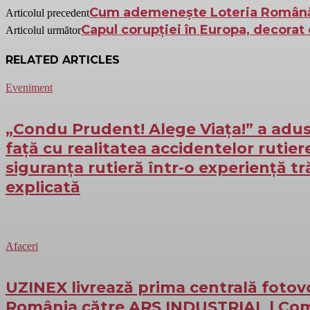
Cum ademenește Loteria Română j
Articolul precedent
Capul corupției în Europa, decorat 
Articolul următor
RELATED ARTICLES
Eveniment
„Condu Prudent! Alege Viața!” a adus 
față cu realitatea accidentelor rutie
siguranța rutieră într-o experiență tr
explicată
Afaceri
UZINEX livrează prima centrală fotov
România către ARS INDUSTRIAL | Com