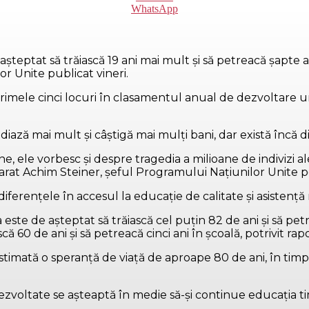
WhatsApp
 aşteptat să trăiască 19 ani mai mult şi să petreacă şapte 
lor Unite publicat vineri.
 primele cinci locuri în clasamentul anual de dezvoltare 
tudiază mai mult şi câştigă mai mulţi bani, dar există încă
ine, ele vorbesc şi despre tragedia a milioane de indivizi a
eclarat Achim Steiner, şeful Programului Naţiunilor Unit
diferenţele în accesul la educaţie de calitate şi asistenţ
este de aşteptat să trăiască cel puţin 82 de ani şi să petr
scă 60 de ani şi să petreacă cinci ani în şcoală, potrivit r
timată o speranţă de viaţă de aproape 80 de ani, în timp 
 dezvoltate se aşteaptă în medie să-şi continue educaţia t