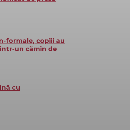
n-formale, copiii au
intr-un cămin de
dină cu