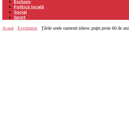
Exclusiv
Politică locală
Social
Sport
Acasă
Eveniment
Ţările unde oamenii trăiesc puţin peste 60 de ani.