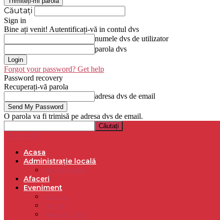
Căutați
Sign in
Bine ați venit! Autentificați-vă in contul dvs
numele dvs de utilizator
parola dvs
Forgot your password? Get help
Password recovery
Recuperați-vă parola
adresa dvs de email
O parola va fi trimisă pe adresa dvs de email.
Timis AZI
Acasa
Administrație locală
Știri din județ
Afaceri
Eveniment
Cultură
Turism
Viața în Timis