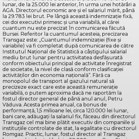
lunar, de la 25.000 lei anterior, în urma unei hotărâri a
AGA. Directorul economic are şi el salariul mărit, până
la 29.783 lei brut. Pe lângă această indemnizaţie fixă,
cei doi executivi primesc şi una variabilă, al cărei
cuantum nu este precizat în comunicarea făcută
Bursei. Referitor la cuantumul acesteia, precizarea
Transgaz este: „Cuantumul indemnizaţiei (fixe şi
variabile) va fi completat după comunicarea de către
Institutul Naţional de Statistică a câştigului salarial
mediu brut lunar pentru activitatea desfăşurată
conform obiectului principal de activitate înregistrat
de societate, la nivel de clasă conform clasificaţiei
activităţilor din economia naţională“. Fără ca
monopolul de transport al gazului natural să
precizeze exact care este această remuneraţie
variabilă, o putem aproxima dacă ne raportăm la
fostul director general de până anul anul, Petru
Văduva. Acesta primea anual, ca bonus de
performanţă, 1,5 milioane lei, circa 120.000 lei lunar,
bani care, adăugaţi la salariul fix, făceau din directorul
Transgaz cel mai bine plătit executiv din companiile şi
instituţiile controlate de stat, la egalitate cu directorul
Romgaz. Practic, lunar, fostul director al Transgaz