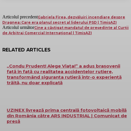
Articolul precedent
Gabriela Firea, dezvăluiri incendiare despre
Dragnea: Care era planul secret al liderului PSD | TimisAZI
Articolul următor
Cine a câștigat mandatul de președinte al Curții
de Arbitraj Comercial Internațional | TimisAZI
RELATED ARTICLES
„Condu Prudent! Alege Viața!” a adus brașovenii
față în față cu realitatea accidentelor rutiere,
transformând siguranța rutieră într-o experiență
trăită, nu doar explicată
UZINEX livrează prima centrală fotovoltaică mobilă
din România către ARS INDUSTRIAL | Comunicat de
presă