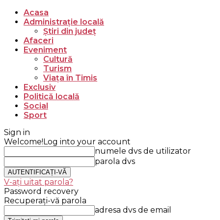
Acasa
Administrație locală
Știri din județ
Afaceri
Eveniment
Cultură
Turism
Viața în Timis
Exclusiv
Politică locală
Social
Sport
Sign in
Welcome!
Log into your account
numele dvs de utilizator
parola dvs
V-ați uitat parola?
Password recovery
Recuperați-vă parola
adresa dvs de email