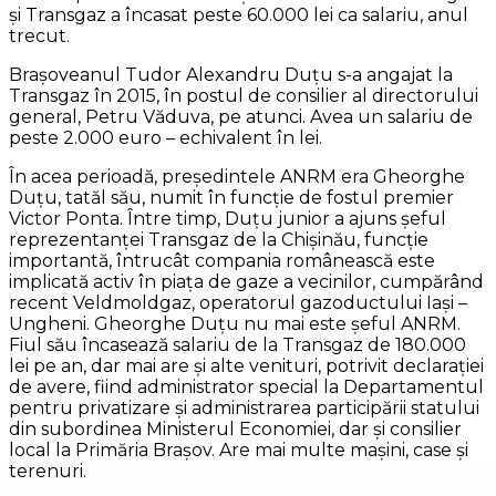
şi Transgaz a încasat peste 60.000 lei ca salariu, anul
trecut.
Braşoveanul Tudor Alexandru Duţu s-a angajat la
Transgaz în 2015, în postul de consilier al directorului
general, Petru Văduva, pe atunci. Avea un salariu de
peste 2.000 euro – echivalent în lei.
În acea perioadă, preşedintele ANRM era Gheorghe
Duţu, tatăl său, numit în funcţie de fostul premier
Victor Ponta. Între timp, Duţu junior a ajuns şeful
reprezentanţei Transgaz de la Chişinău, funcţie
importantă, întrucât compania românească este
implicată activ în piaţa de gaze a vecinilor, cumpărând
recent Veldmoldgaz, operatorul gazoductului Iaşi –
Ungheni. Gheorghe Duţu nu mai este şeful ANRM.
Fiul său încasează salariu de la Transgaz de 180.000
lei pe an, dar mai are şi alte venituri, potrivit declaraţiei
de avere, fiind administrator special la Departamentul
pentru privatizare şi administrarea participării statului
din subordinea Ministerul Economiei, dar şi consilier
local la Primăria Braşov. Are mai multe maşini, case şi
terenuri.