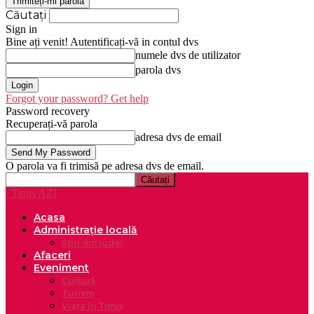
Căutați
Sign in
Bine ați venit! Autentificați-vă in contul dvs
numele dvs de utilizator
parola dvs
Forgot your password? Get help
Password recovery
Recuperați-vă parola
adresa dvs de email
O parola va fi trimisă pe adresa dvs de email.
Timis AZI
Acasa
Administrație locală
Știri din județ
Afaceri
Eveniment
Cultură
Turism
Viața în Timis