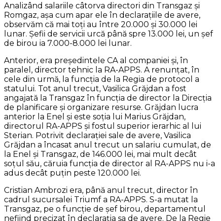
Analizând salariile câtorva directori din Transgaz şi
Romgaz, aşa cum apar ele în declaraţiile de avere,
observăm că mai toţi au între 20.000 şi 30.000 lei
lunar. Șefii de servicii urcă până spre 13.000 lei, un şef
de birou ia 7.000-8.000 lei lunar.
Anterior, era preşedintele CA al companiei şi, în
paralel, director tehnic la RA-APPS. A renunţat, în
cele din urmă, la funcţia de la Regia de protocol a
statului. Tot anul trecut, Vasilica Grăjdan a fost
angajată la Transgaz în funcţia de director la Direcţia
de planificare şi organizare resurse. Grăjdan lucra
anterior la Enel şi este soţia lui Marius Grăjdan,
directorul RA-APPS şi fostul superior ierarhic al lui
Sterian. Potrivit declaraţiei sale de avere, Vasilica
Grăjdan a încasat anul trecut un salariu cumulat, de
la Enel şi Transgaz, de 146.000 lei, mai mult decât
soţul său, căruia funcţia de director al RA-APPS nu i-a
adus decât puţin peste 120.000 lei.
Cristian Ambrozi era, până anul trecut, director în
cadrul sucursalei Triumf a RA-APPS. S-a mutat la
Transgaz, pe o funcţie de şef birou, departamentul
nefiind precizat în declaraţia sa de avere. De la Regie