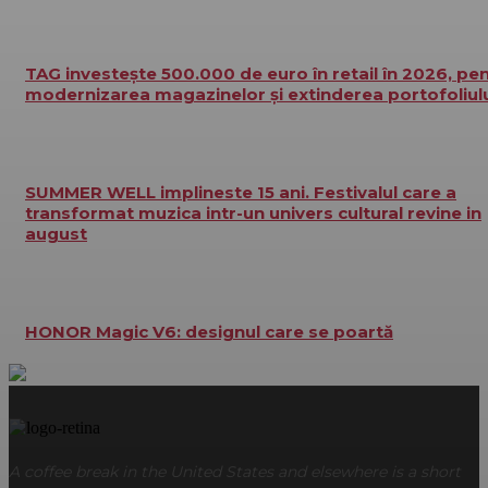
TAG investește 500.000 de euro în retail în 2026, pe
modernizarea magazinelor și extinderea portofoliul
SUMMER WELL implineste 15 ani. Festivalul care a
transformat muzica intr-un univers cultural revine in
august
HONOR Magic V6: designul care se poartă
A coffee break in the United States and elsewhere is a short