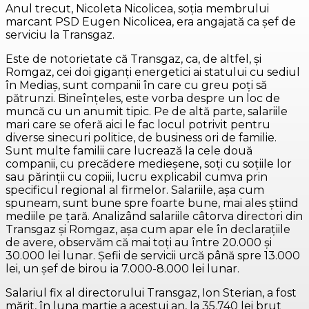
Anul trecut, Nicoleta Nicolicea, soţia membrului
marcant PSD Eugen Nicolicea, era angajată ca şef de
serviciu la Transgaz.
Este de notorietate că Transgaz, ca, de altfel, şi
Romgaz, cei doi giganţi energetici ai statului cu sediul
în Mediaş, sunt companii în care cu greu poţi să
pătrunzi. Bineînţeles, este vorba despre un loc de
muncă cu un anumit tipic. Pe de altă parte, salariile
mari care se oferă aici le fac locul potrivit pentru
diverse sinecuri politice, de business ori de familie.
Sunt multe familii care lucrează la cele două
companii, cu precădere medieşene, soţi cu soţiile lor
sau părinţii cu copiii, lucru explicabil cumva prin
specificul regional al firmelor. Salariile, aşa cum
spuneam, sunt bune spre foarte bune, mai ales ştiind
mediile pe ţară. Analizând salariile câtorva directori din
Transgaz şi Romgaz, aşa cum apar ele în declaraţiile
de avere, observăm că mai toţi au între 20.000 şi
30.000 lei lunar. Șefii de servicii urcă până spre 13.000
lei, un şef de birou ia 7.000-8.000 lei lunar.
Salariul fix al directorului Transgaz, Ion Sterian, a fost
mărit, în luna martie a acestui an, la 35.740 lei brut