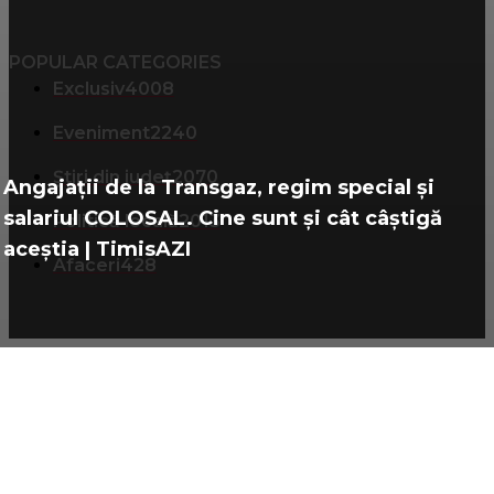
POPULAR CATEGORIES
Exclusiv
4008
Eveniment
2240
Știri din județ
2070
Angajații de la Transgaz, regim special și
salariul COLOSAL. Cine sunt și cât câștigă
Politică locală
2013
aceștia | TimisAZI
Afaceri
428