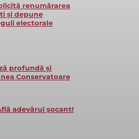
licită renumărarea
ști și depune
guli electorale
ză profundă și
iunea Conservatoare
flă adevărul șocant!