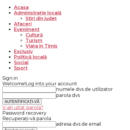
Acasa
Administrație locală
Știri din județ
Afaceri
Eveniment
Cultură
Turism
Viața în Timis
Exclusiv
Politică locală
Social
Sport
Sign in
Welcome!
Log into your account
numele dvs de utilizator
parola dvs
V-ați uitat parola?
Password recovery
Recuperați-vă parola
adresa dvs de email