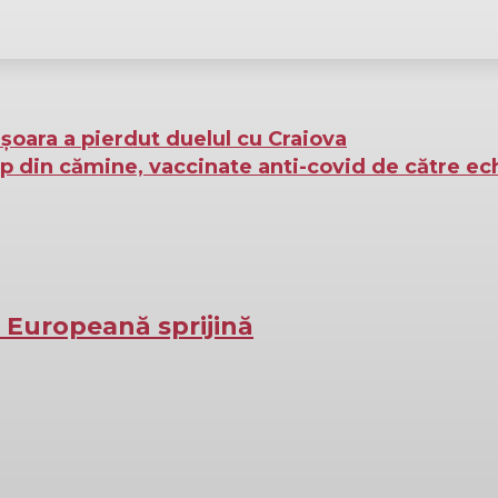
ișoara a pierdut duelul cu Craiova
ap din cămine, vaccinate anti-covid de către ec
a Europeană sprijină