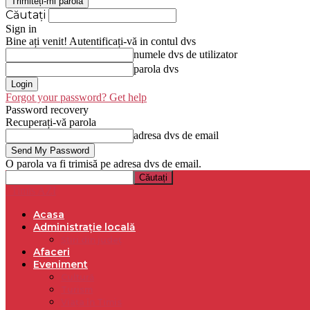
Căutați
Sign in
Bine ați venit! Autentificați-vă in contul dvs
numele dvs de utilizator
parola dvs
Forgot your password? Get help
Password recovery
Recuperați-vă parola
adresa dvs de email
O parola va fi trimisă pe adresa dvs de email.
Timis AZI
Acasa
Administrație locală
Știri din județ
Afaceri
Eveniment
Cultură
Turism
Viața în Timis