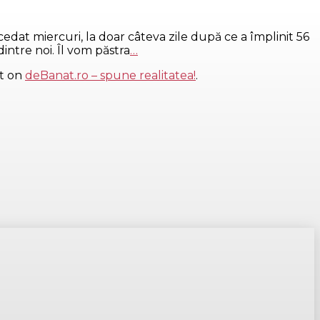
edat miercuri, la doar câteva zile după ce a împlinit 56
intre noi. Îl vom păstra
…
st on
deBanat.ro – spune realitatea!
.