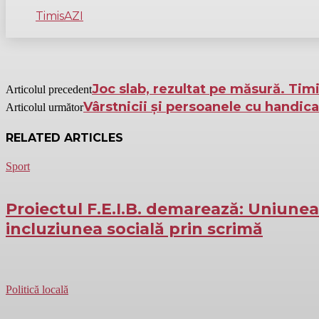
TimisAZI
Joc slab, rezultat pe măsură. Tim
Articolul precedent
Vârstnicii și persoanele cu handic
Articolul următor
RELATED ARTICLES
Sport
Proiectul F.E.I.B. demarează: Uniune
incluziunea socială prin scrimă
Politică locală