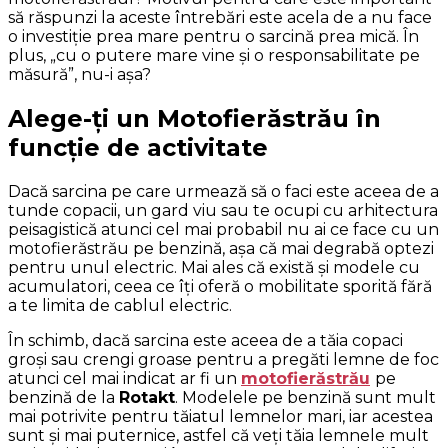
să răspunzi la aceste întrebări este acela de a nu face
o investiţie prea mare pentru o sarcină prea mică. În
plus, „cu o putere mare vine şi o responsabilitate pe
măsură”, nu-i aşa?
Alege-ţi un Motofierăstrău în
funcţie de activitate
Dacă sarcina pe care urmează să o faci este aceea de a
tunde copacii, un gard viu sau te ocupi cu arhitectura
peisagistică atunci cel mai probabil nu ai ce face cu un
motofierăstrău pe benzină, aşa că mai degrabă optezi
pentru unul electric. Mai ales că există şi modele cu
acumulatori, ceea ce îţi oferă o mobilitate sporită fără
a te limita de cablul electric.
În schimb, dacă sarcina este aceea de a tăia copaci
groşi sau crengi groase pentru a pregăti lemne de foc
atunci cel mai indicat ar fi un
motofierăstrău
pe
benzină de la
Rotakt
. Modelele pe benzină sunt mult
mai potrivite pentru tăiatul lemnelor mari, iar acestea
sunt şi mai puternice, astfel că veţi tăia lemnele mult