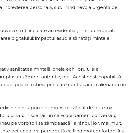
na încrederea personală, subliniind nevoia urgentă de
vezi științifice care au evidențiat, în mod repetat,
area digitalului: impactul asupra sănătății mintale.
tiv sănătatea mintală, cheia echilibrului și a
simplu: un zâmbet autentic, real. Acest gest, capabil să
ecunde, poate fi cheia prin care contracarăm alienarea de
 Medicine din Japonia demonstrează cât de puternic
orului său: în scenarii în care doi oameni conversau,
au pe vorbitori să zâmbească, la rândul lor, mai mult.
 interacțiunea era percepută ca fiind mai confortabilă și