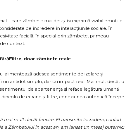
al – care zâmbesc mai des și își exprimă vizibil emoțiile
considerate de încredere în interacțiunile sociale. În
resivitate facială, în special prin zâmbete, primeau
t de context.
#fărăFiltre, doar zâmbete reale
ului alimentează adesea sentimente de izolare și
 un antidot simplu, dar cu impact real. Mai mult decât o
ă sentimentul de apartenență și reface legătura umană
incolo de ecrane și filtre, conexiunea autentică începe
 mai mult decât fericire. El transmite încredere, confort
ală a Zâmbetului în acest an, am lansat un mesaj puternic: