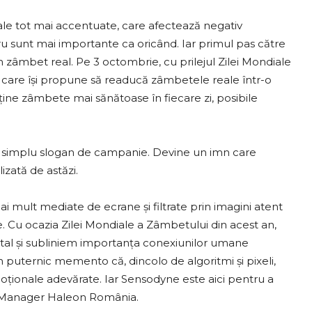
itale tot mai accentuate, care afectează negativ
tru sunt mai importante ca oricând. Iar primul pas către
 zâmbet real. Pe 3 octombrie, cu prilejul Zilei Mondiale
care își propune să readucă zâmbetele reale într-o
ține zâmbete mai sănătoase în fiecare zi, posibile
un simplu slogan de campanie. Devine un imn care
izată de astăzi.
mai mult mediate de ecrane și filtrate prin imagini atent
e. Cu ocazia Zilei Mondiale a Zâmbetului din acest an,
ital și subliniem importanța conexiunilor umane
un puternic memento că, dincolo de algoritmi și pixeli,
moționale adevărate. Iar Sensodyne este aici pentru a
ry Manager Haleon România.