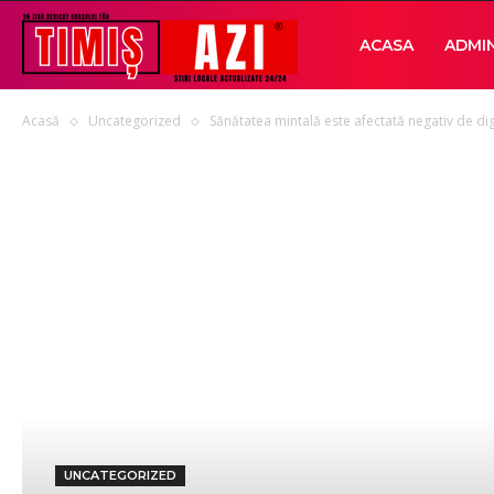
Timis
ACASA
ADMIN
Acasă
Uncategorized
Sănătatea mintală este afectată negativ de digi
AZI
UNCATEGORIZED