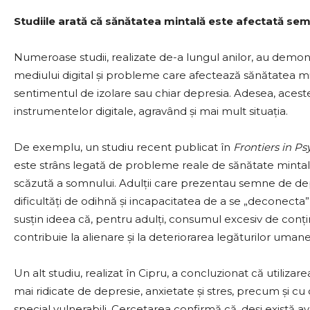
Studiile arată că sănătatea mintală este afectată semn
Numeroase studii, realizate de-a lungul anilor, au demonst
mediului digital și probleme care afectează sănătatea m
sentimentul de izolare sau chiar depresia. Adesea, aceste
instrumentelor digitale, agravând și mai mult situația.
De exemplu, un studiu recent publicat în
Frontiers in P
este strâns legată de probleme reale de sănătate mintală:
scăzută a somnului. Adulții care prezentau semne de depe
dificultăți de odihnă și incapacitatea de a se „deconecta
susțin ideea că, pentru adulți, consumul excesiv de conțin
contribuie la alienare și la deteriorarea legăturilor uman
Un alt studiu, realizat în Cipru, a concluzionat că utilizare
mai ridicate de depresie, anxietate și stres, precum și cu 
special vulnerabili. Cercetarea confirmă că, deși există ava