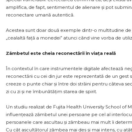
amplifica, de fapt, sentimentul de alienare și pot submi
reconectare umană autentică.
Acestea sunt doar două exemple dintr-o multitudine de do
„cealaltă față a monedei” atunci când vine vorba de utiliz
Zâmbetul este cheia reconectării în viața reală
În contextul în care instrumentele digitale afectează nega
reconectării cu cei din jur este reprezentată de un gest 
creeze o punte chiar și între doi străini pentru câteva s
zi cu zi și ne îmbunătățim starea de spirit.
Un studiu realizat de Fujita Health University School of
influențează zâmbetul unei persoane pe cel al interlocut
persoanele care ascultau și zâmbeau mai mult îi determin
Cu cât ascultătorul zâmbea mai des și mai intens, cu atât