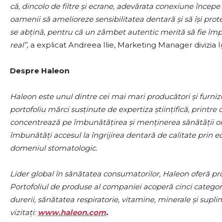
că, dincolo de filtre și ecrane, adevărata conexiune începe
oamenii să amelioreze sensibilitatea dentară și să își pro
se abțină, pentru că un zâmbet autentic merită să fie împ
real”
, a explicat Andreea Ilie, Marketing Manager divizia
Despre Haleon
Haleon este unul dintre cei mai mari producători și furni
portofoliu mărci susținute de expertiza științifică, printr
concentrează pe îmbunătățirea și menținerea sănătății or
îmbunătăți accesul la îngrijirea dentară de calitate prin ed
domeniul stomatologic.
Lider global în sănătatea consumatorilor, Haleon oferă pr
Portofoliul de produse al companiei acoperă cinci categori
durerii, sănătatea respiratorie, vitamine, minerale și supl
vizitați:
www.haleon.com
.