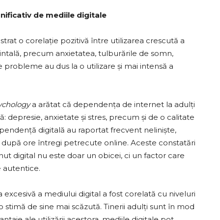
ificativ de mediile digitale
rat o corelație pozitivă între utilizarea crescută a
intală, precum anxietatea, tulburările de somn,
 probleme au dus la o utilizare și mai intensă a
sychology
a arătat că dependența de internet la adulți
 depresie, anxietate și stres, precum și de o calitate
ndență digitală au raportat frecvent neliniște,
” după ore întregi petrecute online. Aceste constatări
ut digital nu este doar un obicei, ci un factor care
e autentice.
a excesivă a mediului digital a fost corelată cu niveluri
o stimă de sine mai scăzută. Tinerii adulți sunt în mod
ntaje ale utilizării acestora, mediile digitale pot