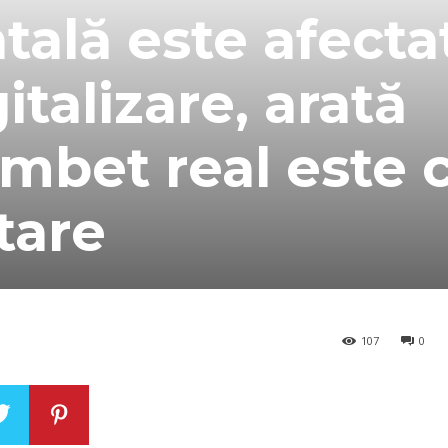
tală este afecta
italizare, arată
âmbet real este 
tare
107
0