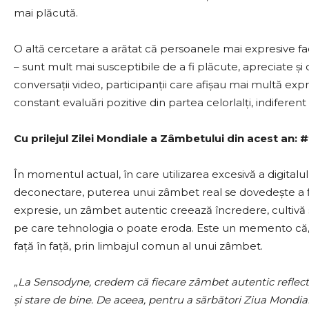
mai plăcută.
O altă cercetare a arătat că persoanele mai expresive faci
– sunt mult mai susceptibile de a fi plăcute, apreciate și 
conversații video, participanții care afișau mai multă exp
constant evaluări pozitive din partea celorlalți, indiferen
Cu prilejul Zilei Mondiale a Zâmbetului din acest an: 
În momentul actual, în care utilizarea excesivă a digital
deconectare, puterea unui zâmbet real se dovedește a fi
expresie, un zâmbet autentic creează încredere, cultiv
pe care tehnologia o poate eroda. Este un memento că, d
față în față, prin limbajul comun al unui zâmbet.
„La Sensodyne, credem că fiecare zâmbet autentic reflectă
și stare de bine. De aceea, pentru a sărbători Ziua Mondi