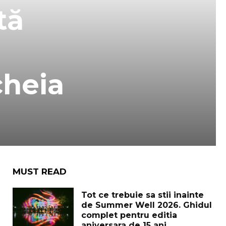
tă
cheia
MUST READ
Tot ce trebuie sa stii inainte
de Summer Well 2026. Ghidul
complet pentru editia
aniversara de 15 ani