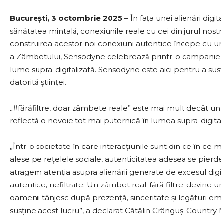
București, 3 octombrie 2025
– În fața unei alienări dig
sănătatea mintală, conexiunile reale cu cei din jurul nos
construirea acestor noi conexiuni autentice începe cu un
a Zâmbetului, Sensodyne celebrează printr-o campanie 
lume supra-digitalizată. Sensodyne este aici pentru a sus
datorită științei.
„#fărăfiltre, doar zâmbete reale” este mai mult decât 
reflectă o nevoie tot mai puternică în lumea supra-digital
„Într-o societate în care interacțiunile sunt din ce în ce 
alese pe rețelele sociale, autenticitatea adesea se pierd
atragem atenția asupra alienării generate de excesul dig
autentice, nefiltrate. Un zâmbet real, fără filtre, devine 
oamenii tânjesc după prezență, sinceritate și legături e
susține acest lucru”, a declarat Cătălin Crânguș, Count