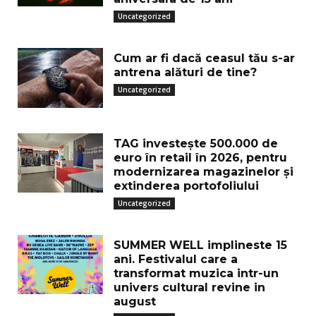
Uncategorized
Cum ar fi dacă ceasul tău s-ar
antrena alături de tine?
Uncategorized
TAG investește 500.000 de
euro în retail în 2026, pentru
modernizarea magazinelor și
extinderea portofoliului
Uncategorized
SUMMER WELL implineste 15
ani. Festivalul care a
transformat muzica intr-un
univers cultural revine in
august