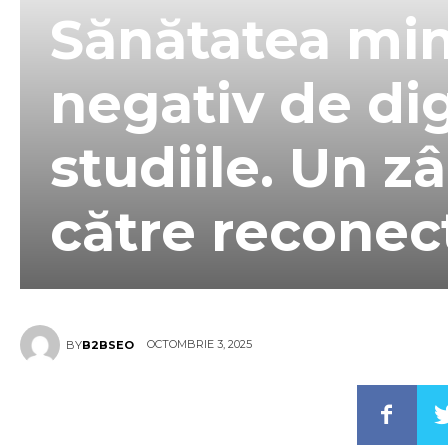
Sănătatea min
negativ de dig
studiile. Un z
către reconec
OCTOMBRIE 3, 2025
BY
B2BSEO