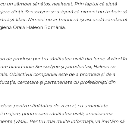
 cu un zâmbet sănătos, nealterat. Prin faptul că ajută
tejeze dinții, Sensodyne se asigură că nimeni nu trebuie să
ărtășit liber. Nimeni nu ar trebui să își ascundă zâmbetul
 Igienă Orală Haleon România.
zori de produse pentru sănătatea orală din lume. Având în
e care brand-urile Sensodyne și parodontax, Haleon se
ale. Obiectivul companiei este de a promova și de a
ucație, cercetare și parteneriate cu profesioniști din
oduse pentru sănătatea de zi cu zi, cu umanitate.
i majore, printre care sănătatea orală, ameliorarea
imente (VMS).. Pentru mai multe informații, vă invităm să