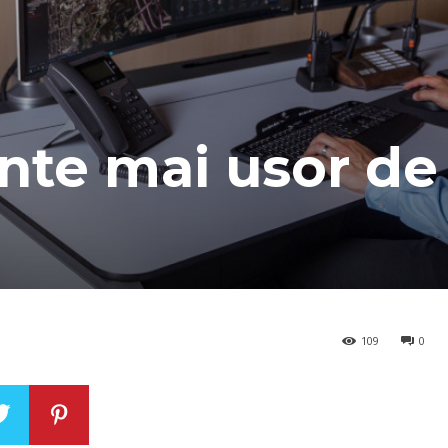
ente mai usor de
109
0