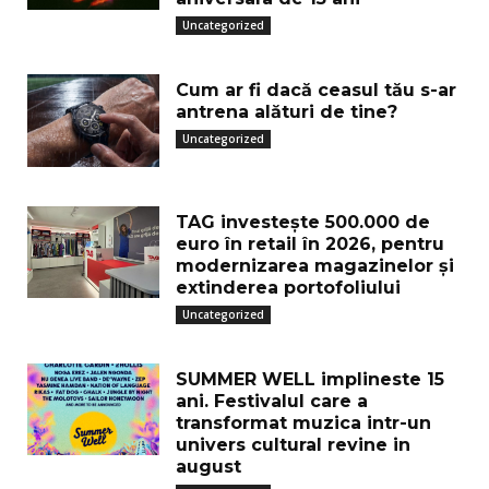
Uncategorized
Cum ar fi dacă ceasul tău s-ar
antrena alături de tine?
Uncategorized
TAG investește 500.000 de
euro în retail în 2026, pentru
modernizarea magazinelor și
extinderea portofoliului
Uncategorized
SUMMER WELL implineste 15
ani. Festivalul care a
transformat muzica intr-un
univers cultural revine in
august