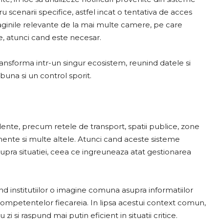
 scenarii specifice, astfel incat o tentativa de acces
aginile relevante de la mai multe camere, pe care
e, atunci cand este necesar.
ansforma intr-un singur ecosistem, reunind datele si
 buna si un control sporit.
nte, precum retele de transport, spatii publice, zone
imente si multe altele. Atunci cand aceste sisteme
upra situatiei, ceea ce ingreuneaza atat gestionarea
d institutiilor o imagine comuna asupra informatiilor
i competentelor fiecareia. In lipsa acestui context comun,
 zi si raspund mai putin eficient in situatii critice.