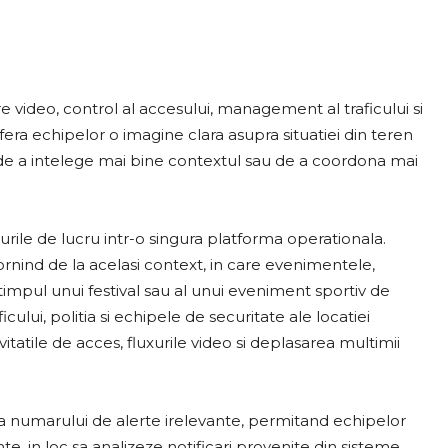
 video, control al accesului, management al traficului si
era echipelor o imagine clara asupra situatiei din teren
e, de a intelege mai bine contextul sau de a coordona mai
xurile de lucru intr-o singura platforma operationala.
ornind de la acelasi context, in care evenimentele,
 in timpul unui festival sau al unui eveniment sportiv de
lui, politia si echipele de securitate ale locatiei
itatile de acces, fluxurile video si deplasarea multimii
a numarului de alerte irelevante, permitand echipelor
e, in loc sa analizeze notificari provenite din sisteme