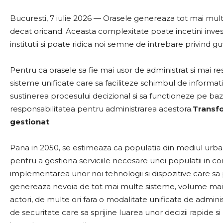
Bucuresti, 7 iulie 2026 — Orasele genereaza tot mai multe
decat oricand. Aceasta complexitate poate incetini investig
institutii si poate ridica noi semne de intrebare privind g
Pentru ca orasele sa fie mai usor de administrat si mai r
sisteme unificate care sa faciliteze schimbul de informatii
sustinerea procesului decizional si sa functioneze pe baza 
responsabilitatea pentru administrarea acestora.
Transfo
gestionat
Pana in 2050, se estimeaza ca populatia din mediul urban
pentru a gestiona serviciile necesare unei populatii in co
implementarea unor noi tehnologii si dispozitive care sa p
genereaza nevoia de tot mai multe sisteme, volume mai 
actori, de multe ori fara o modalitate unificata de admini
de securitate care sa sprijine luarea unor decizii rapide