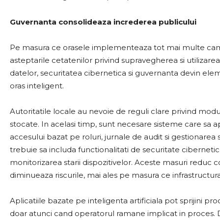
Guvernanta consolideaza increderea publicului
Pe masura ce orasele implementeaza tot mai multe camere 
asteptarile cetatenilor privind supravegherea si utilizare
datelor, securitatea cibernetica si guvernanta devin elem
oras inteligent.
Autoritatile locale au nevoie de reguli clare privind modu
stocate. In acelasi timp, sunt necesare sisteme care sa
accesului bazat pe roluri, jurnale de audit si gestionarea
trebuie sa includa functionalitati de securitate ciberneti
monitorizarea starii dispozitivelor. Aceste masuri reduc c
diminueaza riscurile, mai ales pe masura ce infrastructu
Aplicatiile bazate pe inteligenta artificiala pot sprijini pro
doar atunci cand operatorul ramane implicat in proces. De