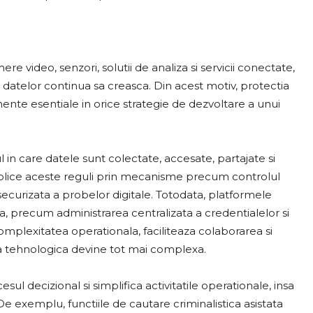
video, senzori, solutii de analiza si servicii conectate,
a datelor continua sa creasca. Din acest motiv, protectia
ente esentiale in orice strategie de dezvoltare a unui
l in care datele sunt colectate, accesate, partajate si
 aplice aceste reguli prin mecanisme precum controlul
 securizata a probelor digitale. Totodata, platformele
ca, precum administrarea centralizata a credentialelor si
omplexitatea operationala, faciliteaza colaborarea si
ra tehnologica devine tot mai complexa.
cesul decizional si simplifica activitatile operationale, insa
 exemplu, functiile de cautare criminalistica asistata