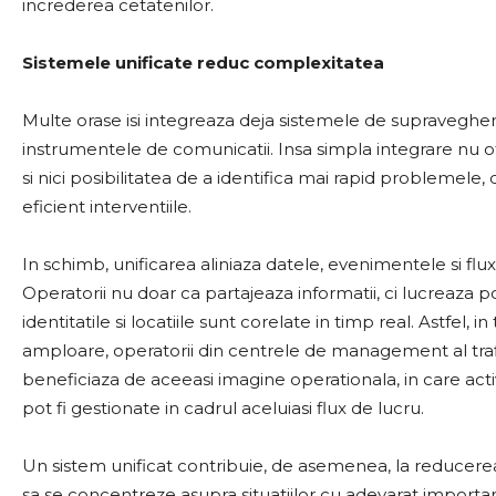
increderea cetatenilor.
Sistemele unificate reduc complexitatea
Multe orase isi integreaza deja sistemele de supraveghere
instrumentele de comunicatii. Insa simpla integrare nu of
si nici posibilitatea de a identifica mai rapid problemel
eficient interventiile.
In schimb, unificarea aliniaza datele, evenimentele si flu
Operatorii nu doar ca partajeaza informatii, ci lucreaza p
identitatile si locatiile sunt corelate in timp real. Astfel,
amploare, operatorii din centrele de management al traficu
beneficiaza de aceeasi imagine operationala, in care activ
pot fi gestionate in cadrul aceluiasi flux de lucru.
Un sistem unificat contribuie, de asemenea, la reducere
sa se concentreze asupra situatiilor cu adevarat important