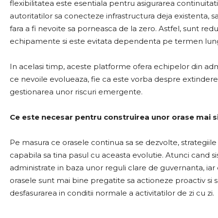
flexibilitatea este esentiala pentru asigurarea continuitat
autoritatilor sa conecteze infrastructura deja existenta, s
fara a fi nevoite sa porneasca de la zero. Astfel, sunt re
echipamente si este evitata dependenta pe termen lung 
In acelasi timp, aceste platforme ofera echipelor din admi
ce nevoile evolueaza, fie ca este vorba despre extinderea 
gestionarea unor riscuri emergente.
Ce este necesar pentru construirea unor orase mai s
Pe masura ce orasele continua sa se dezvolte, strategiile
capabila sa tina pasul cu aceasta evolutie. Atunci cand s
administrate in baza unor reguli clare de guvernanta, iar e
orasele sunt mai bine pregatite sa actioneze proactiv si s
desfasurarea in conditii normale a activitatilor de zi cu zi.