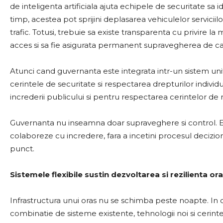
de inteligenta artificiala ajuta echipele de securitate sa id
timp, acestea pot sprijini deplasarea vehiculelor serviciil
trafic. Totusi, trebuie sa existe transparenta cu privire la
acces si sa fie asigurata permanent supravegherea de c
Atunci cand guvernanta este integrata intr-un sistem unif
cerintele de securitate si respectarea drepturilor indivi
increderii publicului si pentru respectarea cerintelor de
Guvernanta nu inseamna doar supraveghere si control. E
colaboreze cu incredere, fara a incetini procesul decizio
punct.
Sistemele flexibile sustin dezvoltarea si rezilienta or
Infrastructura unui oras nu se schimba peste noapte. In c
combinatie de sisteme existente, tehnologii noi si cerinte 