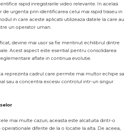
entifice rapid inregistrarile video relevante. In acelasi
or de urgenta prin identificarea celui mai rapid traseu in
 modul in care aceste aplicatii utilizeaza datele la care au
atre un operator uman.
icat, devine mai usor sa fie mentinut echilibrul dintre
duale. Acest aspect este esential pentru consolidarea
 reglementare aflate in continua evolutie.
a reprezinta cadrul care permite mai multor echipe sa
nal sau a concentra excesiv controlul intr-un singur
aselor
ele mai multe cazuri, aceasta este alcatuita dintr-o
operationale diferite de la o locatie la alta. De aceea,