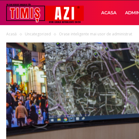
Timis
ACASA
ADMIN
Acasă
Uncategorized
Orase inteligente mai usor de administrat
AZI