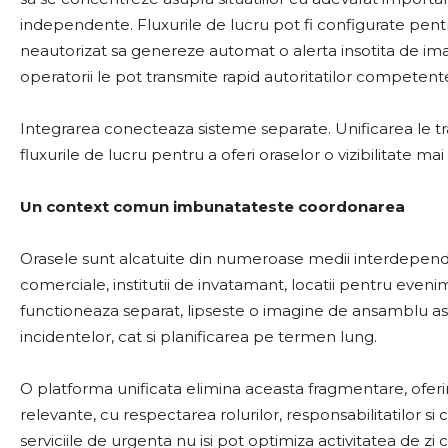
independente. Fluxurile de lucru pot fi configurate pentru
neautorizat sa genereze automat o alerta insotita de im
operatorii le pot transmite rapid autoritatilor competent
Integrarea conecteaza sisteme separate. Unificarea le tr
fluxurile de lucru pentru a oferi oraselor o vizibilitate mai
Un context comun imbunatateste coordonarea
Orasele sunt alcatuite din numeroase medii interdepende
comerciale, institutii de invatamant, locatii pentru even
functioneaza separat, lipseste o imagine de ansamblu as
incidentelor, cat si planificarea pe termen lung.
O platforma unificata elimina aceasta fragmentare, oferin
relevante, cu respectarea rolurilor, responsabilitatilor s
serviciile de urgenta nu isi pot optimiza activitatea de zi cu