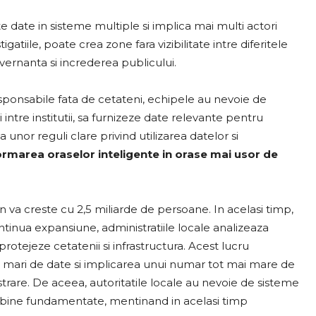
 date in sisteme multiple si implica mai multi actori
atiile, poate crea zone fara vizibilitate intre diferitele
uvernanta si increderea publicului.
esponsabile fata de cetateni, echipele au nevoie de
 intre institutii, sa furnizeze date relevante pentru
unor reguli clare privind utilizarea datelor si
rmarea oraselor inteligente in orase mai usor de
 va creste cu 2,5 miliarde de persoane. In acelasi timp,
ntinua expansiune, administratiile locale analizeaza
rotejeze cetatenii si infrastructura. Acest lucru
mari de date si implicarea unui numar tot mai mare de
strare. De aceea, autoritatile locale au nevoie de sisteme
 si bine fundamentate, mentinand in acelasi timp