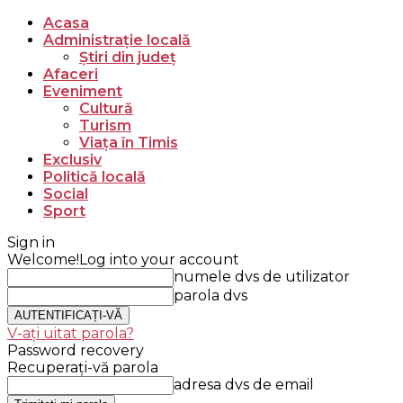
Acasa
Administrație locală
Știri din județ
Afaceri
Eveniment
Cultură
Turism
Viața în Timis
Exclusiv
Politică locală
Social
Sport
Sign in
Welcome!
Log into your account
numele dvs de utilizator
parola dvs
V-ați uitat parola?
Password recovery
Recuperați-vă parola
adresa dvs de email