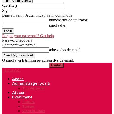
Căutați
Sign in
Bine ați venit! Autentificați-vă in contul dvs
numele dvs de utilizator
parola dvs
Forgot your password? Get help
Password recovery
Recuperați-vă parola
adresa dvs de email
O parola va fi trimisă pe adresa dvs de email.
Timis AZI
Acasa
Administrație locală
Știri din județ
Afaceri
Eveniment
Cultură
Turism
Viața în Timis