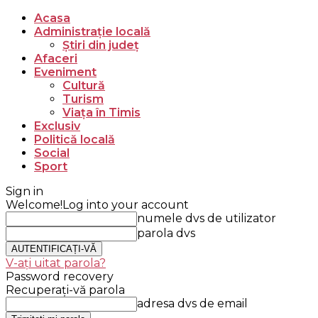
Acasa
Administrație locală
Știri din județ
Afaceri
Eveniment
Cultură
Turism
Viața în Timis
Exclusiv
Politică locală
Social
Sport
Sign in
Welcome!
Log into your account
numele dvs de utilizator
parola dvs
V-ați uitat parola?
Password recovery
Recuperați-vă parola
adresa dvs de email