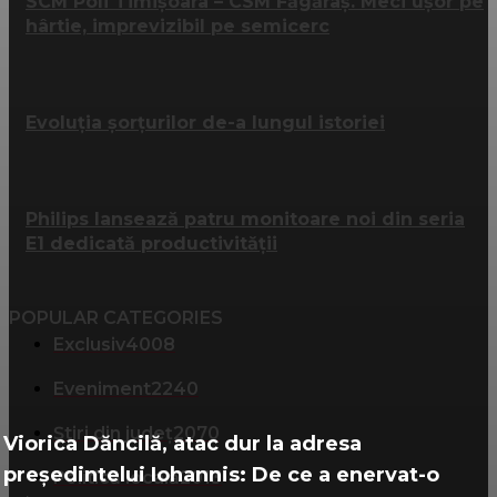
SCM Poli Timişoara – CSM Făgăraş. Meci uşor pe
hârtie, imprevizibil pe semicerc
Evoluția șorțurilor de-a lungul istoriei
Philips lansează patru monitoare noi din seria
E1 dedicată productivității
POPULAR CATEGORIES
Exclusiv
4008
Eveniment
2240
Știri din județ
2070
Viorica Dăncilă, atac dur la adresa
președintelui Iohannis: De ce a enervat-o
Politică locală
2013