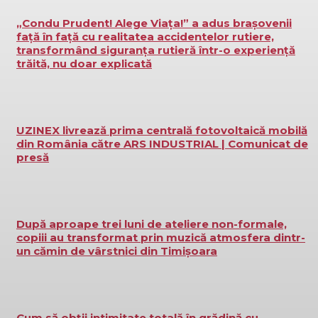
„Condu Prudent! Alege Viața!” a adus brașovenii
față în față cu realitatea accidentelor rutiere,
transformând siguranța rutieră într-o experiență
trăită, nu doar explicată
UZINEX livrează prima centrală fotovoltaică mobilă
din România către ARS INDUSTRIAL | Comunicat de
presă
După aproape trei luni de ateliere non-formale,
copiii au transformat prin muzică atmosfera dintr-
un cămin de vârstnici din Timișoara
Cum să obții intimitate totală în grădină cu