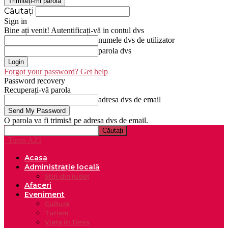
Căutați
Sign in
Bine ați venit! Autentificați-vă in contul dvs
numele dvs de utilizator
parola dvs
Forgot your password? Get help
Password recovery
Recuperați-vă parola
adresa dvs de email
O parola va fi trimisă pe adresa dvs de email.
Timis AZI
Acasa
Administrație locală
Știri din județ
Afaceri
Eveniment
Cultură
Turism
Viața în Timis