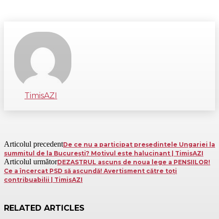
TimisAZI
Articolul precedent
De ce nu a participat președintele Ungariei la
summitul de la Bucureşti? Motivul este halucinant | TimisAZI
Articolul următor
DEZASTRUL ascuns de noua lege a PENSIILOR!
Ce a încercat PSD să ascundă! Avertisment către toți
contribuabilii | TimisAZI
RELATED ARTICLES