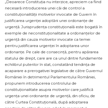
„Deoarece Constituţia nu interzice, apreciem ca fiind
necesară introducerea unei căi de control a
constituţionalităţii motivelor invocate de Guvern în
justificarea urgenţei adoptării unei ordonanţe de
urgenţă. Jurisprudenţa constituţională este bogată în
exemple de neconstituţionalitate a ordonanţelor de
urgenţă din cauza motivelor invocate ca temei
pentru justificarea urgenţei în adoptarea unor
ordonanţe. Pe cale de consecinţă, pentru apărarea
statului de drept, care are ca unul dintre fundamente
echilibrul puterilor în stat, constatând tendinţa de
acaparare a prerogativei legislative de către Guvernul
României în detrimentul Parlamentului României,
propunem introducerea controlului de
constituţionalitate asupra motivelor care justifică
urgenţa unei ordonanţe de urgenţă, din oficiu, de
către Curtea Constituţională, după adoptarea