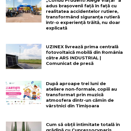
„Condu Prudent! Alege Viața!” a
adus brașovenii față în față cu
realitatea accidentelor rutiere,
transformând siguranța rutieră
într-o experiență trăită, nu doar
explicată
UZINEX livrează prima centrală
fotovoltaică mobilă din România
către ARS INDUSTRIAL |
Comunicat de presă
După aproape trei luni de
ateliere non-formale, copiii au
transformat prin muzică
atmosfera dintr-un cămin de
vârstnici din Timișoara
Cum să obții intimitate totală în
grădină cu Cupressocyparis