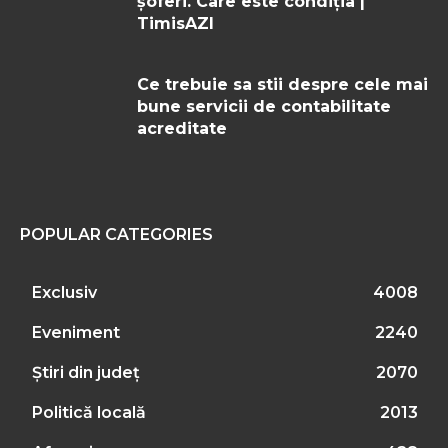
șoferi. Care este condiția |
TimisAZI
Ce trebuie sa stii despre cele mai
bune servicii de contabilitate
acreditate
POPULAR CATEGORIES
Exclusiv
4008
Eveniment
2240
Știri din județ
2070
Politică locală
2013