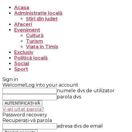
Acasa
Administrație locală
Știri din județ
Afaceri
Eveniment
Cultură
Turism
Viața în Timis
Exclusiv
Politică locală
Social
Sport
Sign in
Welcome!
Log into your account
numele dvs de utilizator
parola dvs
V-ați uitat parola?
Password recovery
Recuperați-vă parola
adresa dvs de email