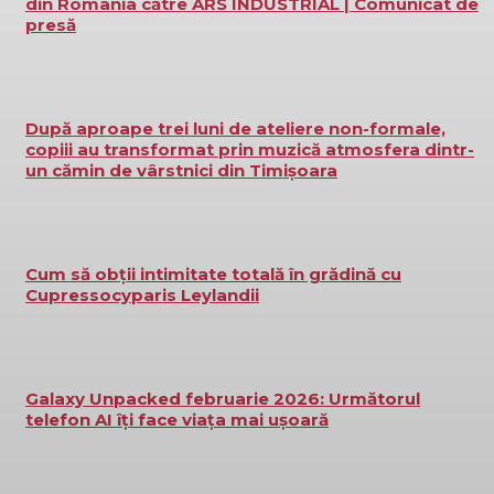
din România către ARS INDUSTRIAL | Comunicat de
presă
După aproape trei luni de ateliere non-formale,
copiii au transformat prin muzică atmosfera dintr-
un cămin de vârstnici din Timișoara
Cum să obții intimitate totală în grădină cu
Cupressocyparis Leylandii
Galaxy Unpacked februarie 2026: Următorul
telefon AI îți face viața mai ușoară