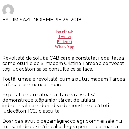
BY
TIMISAZI
NOIEMBRIE 29, 2018
Facebook
Twitter
Pinterest
WhatsApp
Revoltată de soluția CAB care a constatat ilegalitatea
completurile de 5, madam Cristina Tarcea a convocat
toți judecătorii sa se consulte ce sa faca.
Toată lumea e revoltată, cum a putut madam Tarcea
sa faca o asemenea eroare.
Explicatia e urmatoarea: Tarcea a vrut să
demonstreze stăpânilor săi cat de utila si
indispensabilă e, dorind să demonstreze că toți
judecătorii ICCJ o asculta.
Doar ca a avut o dezamăgire: colegii domniei sale nu
mai sunt dispuși să încalce legea pentru ea, marea