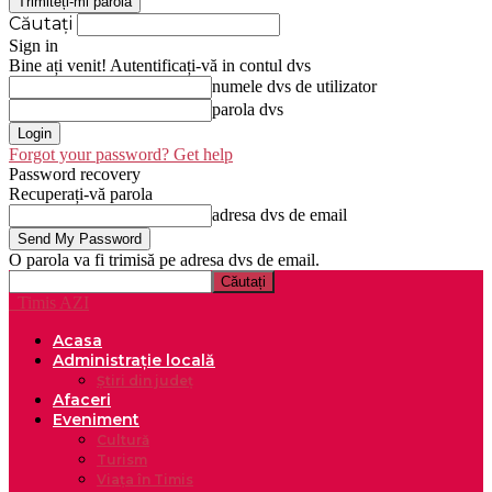
Căutați
Sign in
Bine ați venit! Autentificați-vă in contul dvs
numele dvs de utilizator
parola dvs
Forgot your password? Get help
Password recovery
Recuperați-vă parola
adresa dvs de email
O parola va fi trimisă pe adresa dvs de email.
Timis AZI
Acasa
Administrație locală
Știri din județ
Afaceri
Eveniment
Cultură
Turism
Viața în Timis