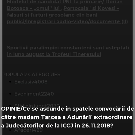
Modelul de candidat PNL la primarie/ Dorian
Botoaca – „omul” lui „Portocala” si Kovesi –
falsuri si furturi grosolane din bani
publici/Inregistrari audio-video/documente (II)
Sportivii paralimpici constanteni sunt asteptati
in luna august la Trofeul Tineretului
POPULAR CATEGORIES
Exclusiv
4008
Eveniment
2240
Știri din județ
2070
OPINIE/Ce se ascunde în spatele convocării de
către madam Tarcea a Adunării extraordinare
Politică locală
2013
a Judecătorilor de la ICCJ in 26.11.2018?
Afaceri
429