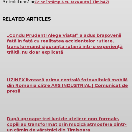
Articolul următor
Ce se întâmplă cu taxa auto | TimisAZI
RELATED ARTICLES
„Condu Prudent! Alege Viața!” a adus brașovenii
față în față cu realitatea accidentelor rutiere,
transformând siguranța rutieră într-o experiență
trăită, nu doar explicată
UZINEX livrează prima centrală fotovoltaică mobilă
din România către ARS INDUSTRIAL | Comunicat de
presă
După aproape trei luni de ateliere non-formale,
copiii au transformat prin muzică atmosfera dintr-
un cămin de vârstnici din Timișoara