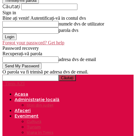
Căutați
Sign in
Bine ați venit! Autentificați-vă in contul dvs
numele dvs de utilizator
parola dvs
Forgot your password? Get help
Password recovery
Recuperați-vă parola
adresa dvs de email
O parola va fi trimisă pe adresa dvs de email.
Timis AZI
Acasa
Administrație locală
Știri din județ
Afaceri
Eveniment
Cultură
Turism
Viața în Timis