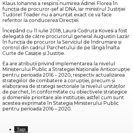
Klaus Iohannis a respins numirea Adinei Florea în
funcţia de procuror-şef al DNA, iar ministrul Justiţiei
Tudorel Toader nu a anunţat exact ce va face
referitor la conducerea Direcţiei.
Începând cu 11 iulie 2018, Laura Codruţa Kovesi a fost
delegată de către procurorul general Augustin Lazăr
în funcţia de procuror la Serviciul de îndrumare şi
control din cadrul Parchetului de pe lângă Înalta
Curte de Casaţie şi Justiţie.
Ea are atribuţii privind implementarea la nivelul
Ministerului Public a Strategiei Naţionale Anticorupţie
pentru perioada 2016 – 2020, respectiv actualizarea
strategiilor de combatere a corupţiei, precum şi
elaborarea de strategii sectoriale la nivelul unităţilor
de parchet, în conformitate cu obiectivele strategice
şi domeniile prioritare ale instituţiei, astfel cum sunt
acestea exprimate în Stategia Ministerului Public
pentru perioada 2016 – 2020.
Tags