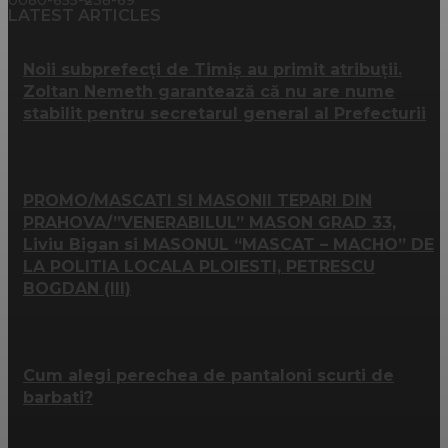
LATEST ARTICLES
Noii subprefecți de Timiș au primit atribuții.
Zoltan Nemeth garantează că nu are nume
stabilit pentru secretarul general al Prefecturii
PROMO/MASCATI SI MASONII TEPARI DIN
PRAHOVA/”VENERABILUL” MASON GRAD 33,
Liviu Bigan si MASONUL “MASCAT – MACHO” DE
LA POLITIA LOCALA PLOIESTI, PETRESCU
BOGDAN (III)
Cum alegi perechea de pantaloni scurti de
barbati?