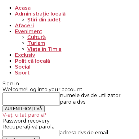
Acasa
Administrație locală
Știri din județ
Afaceri
Eveniment
Cultură
Turism
Viața în Timis
Exclusiv
Politică locală
Social
Sport
Sign in
Welcome!
Log into your account
numele dvs de utilizator
parola dvs
V-ați uitat parola?
Password recovery
Recuperați-vă parola
adresa dvs de email