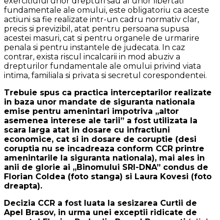
exercitiului unor drepturi sau al unor libertati
fundamentale ale omului, este obligatoriu ca aceste
actiuni sa fie realizate intr-un cadru normativ clar,
precis si previzibil, atat pentru persoana supusa
acestei masuri, cat si pentru organele de urmarire
penala si pentru instantele de judecata. In caz
contrar, exista riscul incalcarii in mod abuziv a
drepturilor fundamentale ale omului privind viata
intima, familiala si privata si secretul corespondentei.
Trebuie spus ca practica interceptarilor realizate
in baza unor mandate de siguranta nationala
emise pentru amenintari impotriva „altor
asemenea interese ale tarii” a fost utilizata la
scara larga atat in dosare cu infractiuni
economice, cat si in dosare de coruptie (desi
coruptia nu se incadreaza conform CCR printre
amenintarile la siguranta nationala), mai ales in
anii de glorie ai „Binomului SRI-DNA” condus de
Florian Coldea
(foto stanga)
si Laura Kovesi
(foto
dreapta)
.
Decizia CCR a fost luata la sesizarea Curtii de
Apel Brasov, in urma unei exceptii ridicate de