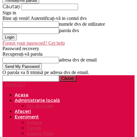
Căutați
Sign in
Bine ați venit! Autentificați-vă in contul dvs
numele dvs de utilizator
parola dvs
Forgot your password? Get help
Password recovery
Recuperați-vă parola
adresa dvs de email
O parola va fi trimisă pe adresa dvs de email.
Timis AZI
Acasa
Administrație locală
Știri din județ
Afaceri
Eveniment
Cultură
Turism
Viața în Timis