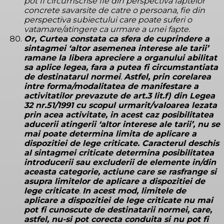
pot fi circumscrise fie din perspectiva faptelor
concrete savarsite de catre o persoana, fie din
perspectiva subiectului care poate suferi o
vatamare/atingere ca urmare a unei fapte.
Or, Curtea constata ca sfera de cuprindere a
sintagmei ‘altor asemenea interese ale tarii’
ramane la libera apreciere a organului abilitat
sa aplice legea, fara a putea fi circumstantiata
de destinatarul normei
.
Astfel, prin corelarea
intre forma/modalitatea de manifestare a
activitatilor prevazute de art.3 lit.f) din Legea
32 nr.51/1991 cu scopul urmarit/valoarea lezata
prin acea activitate, in acest caz posibilitatea
aducerii atingerii ‘altor interese ale tarii’, nu se
mai poate determina limita de aplicare a
dispozitiei de lege criticate. Caracterul deschis
al sintagmei criticate determina posibilitatea
introducerii sau excluderii de elemente in/din
aceasta categorie, actiune care se rasfrange si
asupra limitelor de aplicare a dispozitiei de
lege criticate
.
In acest mod, limitele de
aplicare a dispozitiei de lege criticate nu mai
pot fi cunoscute de destinatarii normei, care,
astfel, nu-si pot corecta conduita si nu pot fi