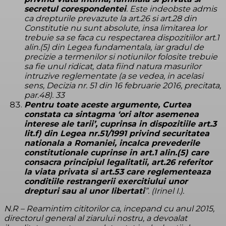
secretul corespondentei
. Este indeobste admis
ca drepturile prevazute la art.26 si art.28 din
Constitutie nu sunt absolute, insa limitarea lor
trebuie sa se faca cu respectarea dispozitiilor art.1
alin.(5) din Legea fundamentala, iar gradul de
precizie a termenilor si notiunilor folosite trebuie
sa fie unul ridicat, data fiind natura masurilor
intruzive reglementate (a se vedea, in acelasi
sens, Decizia nr. 51 din 16 februarie 2016, precitata,
par.48). 33
Pentru toate aceste argumente, Curtea
constata ca sintagma ‘ori altor asemenea
interese ale tarii’, cuprinsa in dispozitiile art.3
lit.f) din Legea nr.51/1991 privind securitatea
nationala a Romaniei, incalca prevederile
constitutionale cuprinse in art.1 alin.(5) care
consacra principiul legalitatii, art.26 referitor
la viata privata si art.53 care reglementeaza
conditiile restrangerii exercitiului unor
drepturi sau al unor libertati
”. (Irinel I.).
N.R – Reamintim cititorilor ca, incepand cu anul 2015,
directorul general al ziarului nostru, a devoalat