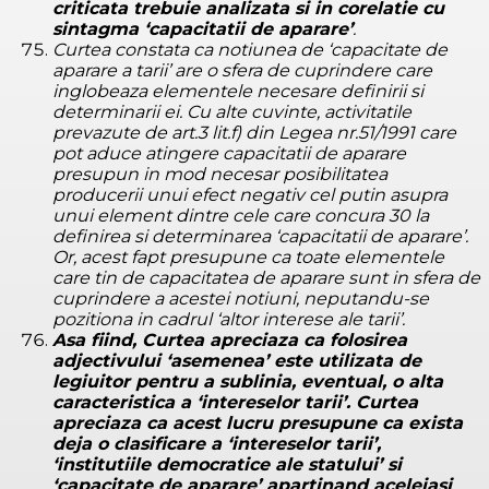
criticata trebuie analizata si in corelatie cu
sintagma ‘capacitatii de aparare’
.
Curtea constata ca notiunea de ‘capacitate de
aparare a tarii’ are o sfera de cuprindere care
inglobeaza elementele necesare definirii si
determinarii ei. Cu alte cuvinte, activitatile
prevazute de art.3 lit.f) din Legea nr.51/1991 care
pot aduce atingere capacitatii de aparare
presupun in mod necesar posibilitatea
producerii unui efect negativ cel putin asupra
unui element dintre cele care concura 30 la
definirea si determinarea ‘capacitatii de aparare’.
Or, acest fapt presupune ca toate elementele
care tin de capacitatea de aparare sunt in sfera de
cuprindere a acestei notiuni, neputandu-se
pozitiona in cadrul ‘altor interese ale tarii’.
Asa fiind, Curtea apreciaza ca folosirea
adjectivului ‘asemenea’ este utilizata de
legiuitor pentru a sublinia, eventual, o alta
caracteristica a ‘intereselor tarii’. Curtea
apreciaza ca acest lucru presupune ca exista
deja o clasificare a ‘intereselor tarii’,
‘institutiile democratice ale statului’ si
‘capacitate de aparare’ apartinand aceleiasi