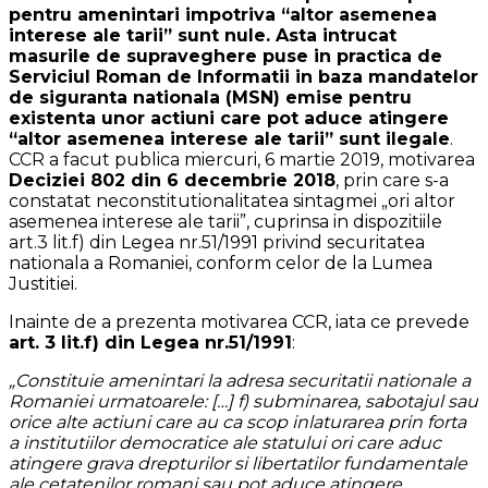
pentru amenintari impotriva “altor asemenea
interese ale tarii” sunt nule. Asta intrucat
masurile de supraveghere puse in practica de
Serviciul Roman de Informatii in baza mandatelor
de siguranta nationala (MSN) emise pentru
existenta unor actiuni care pot aduce atingere
“altor asemenea interese ale tarii” sunt ilegale
.
CCR a facut publica miercuri, 6 martie 2019, motivarea
Deciziei 802 din 6 decembrie 2018
, prin care s-a
constatat neconstitutionalitatea sintagmei „ori altor
asemenea interese ale tarii”, cuprinsa in dispozitiile
art.3 lit.f) din Legea nr.51/1991 privind securitatea
nationala a Romaniei, conform celor de la Lumea
Justitiei.
Inainte de a prezenta motivarea CCR, iata ce prevede
art. 3 lit.f) din Legea nr.51/1991
:
„Constituie amenintari la adresa securitatii nationale a
Romaniei urmatoarele: […] f) subminarea, sabotajul sau
orice alte actiuni care au ca scop inlaturarea prin forta
a institutiilor democratice ale statului ori care aduc
atingere grava drepturilor si libertatilor fundamentale
ale cetatenilor romani sau pot aduce atingere