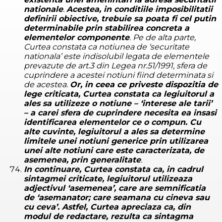
nationale
.
Acestea, in conditiile imposibilitatii
definirii obiective, trebuie sa poata fi cel putin
determinabile prin stabilirea concreta a
elementelor componente
. Pe de alta parte,
Curtea constata ca notiunea de ‘securitate
nationala’ este indisolubil legata de elementele
prevazute de art.3 din Legea nr.51/1991, sfera de
cuprindere a acestei notiuni fiind determinata si
de acestea.
Or, in ceea ce priveste dispozitia de
lege criticata, Curtea constata ca legiuitorul a
ales sa utilizeze o notiune – ‘interese ale tarii’
– a carei sfera de cuprindere necesita ea insasi
identificarea elementelor ce o compun. Cu
alte cuvinte, legiuitorul a ales sa determine
limitele unei notiuni generice prin utilizarea
unei alte notiuni care este caracterizata, de
asemenea, prin generalitate
.
In continuare, Curtea constata ca, in cadrul
sintagmei criticate, legiuitorul utilizeaza
adjectivul ‘asemenea’, care are semnificatia
de ‘asemanator; care seamana cu cineva sau
cu ceva’. Astfel, Curtea apreciaza ca, din
modul de redactare, rezulta ca sintagma