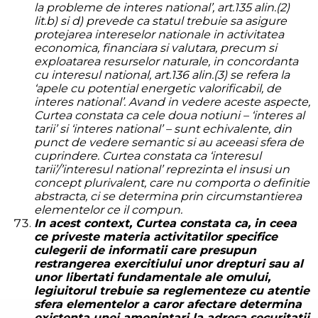
la probleme de interes national’, art.135 alin.(2)
lit.b) si d) prevede ca statul trebuie sa asigure
protejarea intereselor nationale in activitatea
economica, financiara si valutara, precum si
exploatarea resurselor naturale, in concordanta
cu interesul national, art.136 alin.(3) se refera la
‘apele cu potential energetic valorificabil, de
interes national’. Avand in vedere aceste aspecte,
Curtea constata ca cele doua notiuni – ‘interes al
tarii’ si ‘interes national’ – sunt echivalente, din
punct de vedere semantic si au aceeasi sfera de
cuprindere. Curtea constata ca ‘interesul
tarii’/’interesul national’ reprezinta el insusi un
concept plurivalent, care nu comporta o definitie
abstracta, ci se determina prin circumstantierea
elementelor ce il compun.
In acest context, Curtea constata ca, in ceea
ce priveste materia activitatilor specifice
culegerii de informatii care presupun
restrangerea exercitiului unor drepturi sau al
unor libertati fundamentale ale omului,
legiuitorul trebuie sa reglementeze cu atentie
sfera elementelor a caror afectare determina
existenta unei amenintari la adresa securitatii