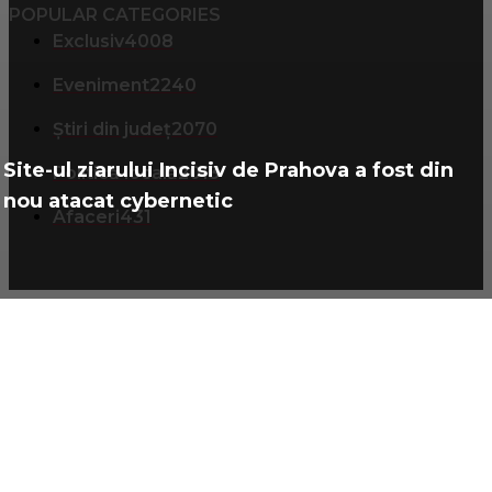
POPULAR CATEGORIES
Exclusiv
4008
Eveniment
2240
Știri din județ
2070
Site-ul ziarului Incisiv de Prahova a fost din
Politică locală
2013
nou atacat cybernetic
Afaceri
431