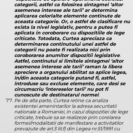
categorii, astfel ca folosirea sintagmei ‘altor
asemenea interese ale tarii’ ar determina
aplicarea celorlalte elemente continute de
aceasta categorie. Or, o astfel de clasificare nu
exista la nivel legislativ, pentru a putea fi
aplicata in coroborare cu dispozitiile de lege
criticate. Totodata, Curtea apreciaza ca
determinarea continutului unei astfel de
categorii nu poate fi realizata nici prin
coroborarea anumitor dispozitii legislative
.
Astfel, continutul si limitele sintagmei ‘altor
asemenea interese ale tarii’ raman la libera
apreciere a organului abilitat sa aplice legea,
in/din aceasta categorie putand fi, astfel,
introduse sau excluse elemente, care desi se
circumscriu ‘intereselor tarii’ nu pot fi
cunoscute de destinatarul normei
.
Pe de alta parte, Curtea retine ca analiza
existentei amenintarilor la adresa securitatii
nationale a Romaniei, in cazul dispozitiei de lege
criticate, trebuie sa se realizeze prin corelarea
formei/modalitatii de manifestare a activitatilor
prevazute de art.3 lit.f) din Legea nr.51/1991 cu