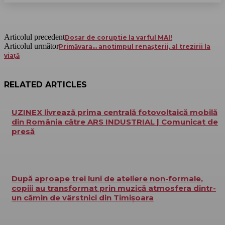
Articolul precedent
Dosar de coruptie la varful MAI!
Articolul următor
Primăvara… anotimpul renașterii, al trezirii la
viață
RELATED ARTICLES
UZINEX livrează prima centrală fotovoltaică mobilă
din România către ARS INDUSTRIAL | Comunicat de
presă
După aproape trei luni de ateliere non-formale,
copiii au transformat prin muzică atmosfera dintr-
un cămin de vârstnici din Timișoara