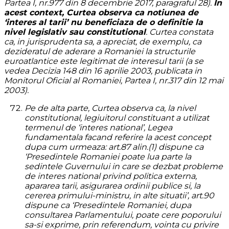
Partea I, nr.977 din 8 decembrie 2017, paragraful 28).
In
acest context, Curtea observa ca notiunea de
‘interes al tarii’ nu beneficiaza de o definitie la
nivel legislativ sau constitutional
. Curtea constata
ca, in jurisprudenta sa, a apreciat, de exemplu, ca
dezideratul de aderare a Romaniei la structurile
euroatlantice este legitimat de interesul tarii (a se
vedea Decizia 148 din 16 aprilie 2003, publicata in
Monitorul Oficial al Romaniei, Partea I, nr.317 din 12 mai
2003).
Pe de alta parte, Curtea observa ca, la nivel
constitutional, legiuitorul constituant a utilizat
termenul de ‘interes national’, Legea
fundamentala facand referire la acest concept
dupa cum urmeaza: art.87 alin.(1) dispune ca
‘Presedintele Romaniei poate lua parte la
sedintele Guvernului in care se dezbat probleme
de interes national privind politica externa,
apararea tarii, asigurarea ordinii publice si, la
cererea primului-ministru, in alte situatii’, art.90
dispune ca ‘Presedintele Romaniei, dupa
consultarea Parlamentului, poate cere poporului
sa-si exprime, prin referendum, vointa cu privire