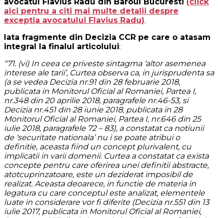
avocatul Flavius Radu din Baroul Bucuresti
(click
aici pentru a citi mai multe detalii despre
exceptia avocatului Flavius Radu)
.
Iata fragmente din Decizia CCR pe care o atasam
integral la finalul articolului
:
“71. (vi) In ceea ce priveste sintagma ‘altor asemenea
interese ale tarii’, Curtea observa ca, in jurisprudenta sa
(a se vedea Decizia nr.91 din 28 februarie 2018,
publicata in Monitorul Oficial al Romaniei, Partea I,
nr.348 din 20 aprilie 2018, paragrafele nr.46-53, si
Decizia nr.451 din 28 iunie 2018, publicata in 28
Monitorul Oficial al Romaniei, Partea I, nr.646 din 25
iulie 2018, paragrafele 72 – 83), a constatat ca notiunii
de ‘securitate nationala’ nu i se poate atribui o
definitie, aceasta fiind un concept plurivalent, cu
implicatii in varii domenii. Curtea a constatat ca exista
concepte pentru care oferirea unei definitii abstracte,
atotcuprinzatoare, este un deziderat imposibil de
realizat. Aceasta deoarece, in functie de materia in
legatura cu care conceptul este analizat, elementele
luate in considerare vor fi diferite (Decizia nr.551 din 13
iulie 2017, publicata in Monitorul Oficial al Romaniei,