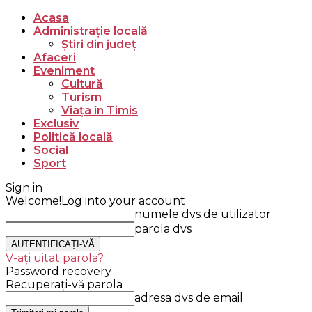
Acasa
Administrație locală
Știri din județ
Afaceri
Eveniment
Cultură
Turism
Viața în Timis
Exclusiv
Politică locală
Social
Sport
Sign in
Welcome!
Log into your account
numele dvs de utilizator
parola dvs
V-ați uitat parola?
Password recovery
Recuperați-vă parola
adresa dvs de email