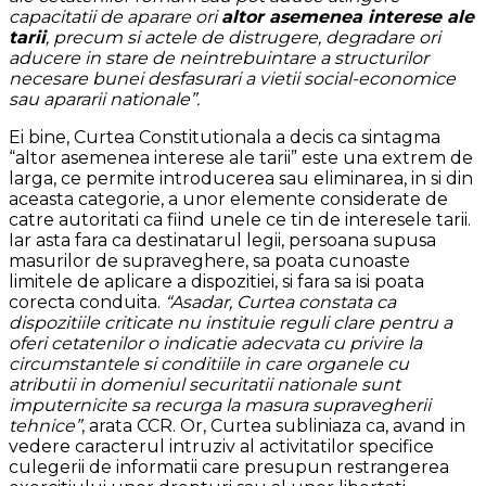
capacitatii de aparare ori
altor asemenea interese ale
tarii
, precum si actele de distrugere, degradare ori
aducere in stare de neintrebuintare a structurilor
necesare bunei desfasurari a vietii social-economice
sau apararii nationale”.
Ei bine, Curtea Constitutionala a decis ca sintagma
“altor asemenea interese ale tarii” este una extrem de
larga, ce permite introducerea sau eliminarea, in si din
aceasta categorie, a unor elemente considerate de
catre autoritati ca fiind unele ce tin de interesele tarii.
Iar asta fara ca destinatarul legii, persoana supusa
masurilor de supraveghere, sa poata cunoaste
limitele de aplicare a dispozitiei, si fara sa isi poata
corecta conduita.
“Asadar, Curtea constata ca
dispozitiile criticate nu instituie reguli clare pentru a
oferi cetatenilor o indicatie adecvata cu privire la
circumstantele si conditiile in care organele cu
atributii in domeniul securitatii nationale sunt
imputernicite sa recurga la masura supravegherii
tehnice”
, arata CCR. Or, Curtea subliniaza ca, avand in
vedere caracterul intruziv al activitatilor specifice
culegerii de informatii care presupun restrangerea