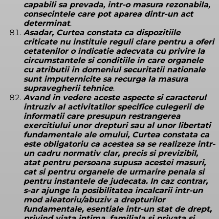
capabili sa prevada, intr-o masura rezonabila,
consecintele care pot aparea dintr-un act
determinat
.
Asadar, Curtea constata ca dispozitiile
criticate nu instituie reguli clare pentru a oferi
cetatenilor o indicatie adecvata cu privire la
circumstantele si conditiile in care organele
cu atributii in domeniul securitatii nationale
sunt imputernicite sa recurga la masura
supravegherii tehnice
.
Avand in vedere aceste aspecte si caracterul
intruziv al activitatilor specifice culegerii de
informatii care presupun restrangerea
exercitiului unor drepturi sau al unor libertati
fundamentale ale omului, Curtea constata ca
este obligatoriu ca acestea sa se realizeze intr-
un cadru normativ clar, precis si previzibil,
atat pentru persoana supusa acestei masuri,
cat si pentru organele de urmarire penala si
pentru instantele de judecata. In caz contrar,
s-ar ajunge la posibilitatea incalcarii intr-un
mod aleatoriu/abuziv a drepturilor
fundamentale, esentiale intr-un stat de drept,
privind viata intima, familiala si privata si