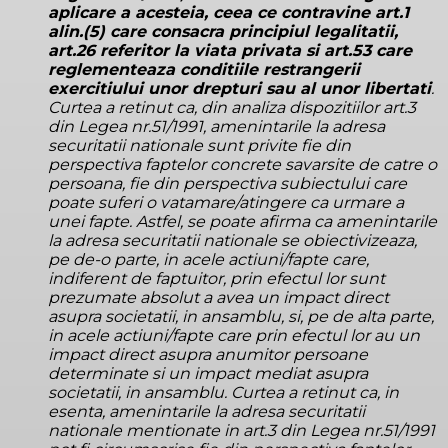
aplicare a acesteia, ceea ce contravine art.1
alin.(5) care consacra principiul legalitatii,
art.26 referitor la viata privata si art.53 care
reglementeaza conditiile restrangerii
exercitiului unor drepturi sau al unor libertati
.
Curtea a retinut ca, din analiza dispozitiilor art.3
din Legea nr.51/1991, amenintarile la adresa
securitatii nationale sunt privite fie din
perspectiva faptelor concrete savarsite de catre o
persoana, fie din perspectiva subiectului care
poate suferi o vatamare/atingere ca urmare a
unei fapte. Astfel, se poate afirma ca amenintarile
la adresa securitatii nationale se obiectivizeaza,
pe de-o parte, in acele actiuni/fapte care,
indiferent de faptuitor, prin efectul lor sunt
prezumate absolut a avea un impact direct
asupra societatii, in ansamblu, si, pe de alta parte,
in acele actiuni/fapte care prin efectul lor au un
impact direct asupra anumitor persoane
determinate si un impact mediat asupra
societatii, in ansamblu. Curtea a retinut ca, in
esenta, amenintarile la adresa securitatii
nationale mentionate in art.3 din Legea nr.51/1991