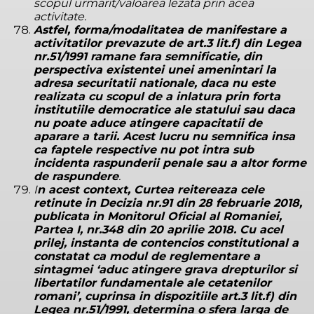
scopul urmarit/valoarea lezata prin acea
activitate.
Astfel, forma/modalitatea de manifestare a
activitatilor prevazute de art.3 lit.f) din Legea
nr.51/1991 ramane fara semnificatie, din
perspectiva existentei unei amenintari la
adresa securitatii nationale, daca nu este
realizata cu scopul de a inlatura prin forta
institutiile democratice ale statului sau daca
nu poate aduce atingere capacitatii de
aparare a tarii. Acest lucru nu semnifica insa
ca faptele respective nu pot intra sub
incidenta raspunderii penale sau a altor forme
de raspundere
.
I
n acest context, Curtea reitereaza cele
retinute in Decizia nr.91 din 28 februarie 2018,
publicata in Monitorul Oficial al Romaniei,
Partea I, nr.348 din 20 aprilie 2018. Cu acel
prilej, instanta de contencios constitutional a
constatat ca modul de reglementare a
sintagmei ‘aduc atingere grava drepturilor si
libertatilor fundamentale ale cetatenilor
romani’, cuprinsa in dispozitiile art.3 lit.f) din
Legea nr.51/1991, determina o sfera larga de