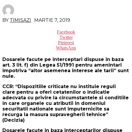
BY
TIMISAZI
MARTIE 7, 2019
Facebook
Twitter
Pinterest
WhatsApp
Dosarele facute pe interceptari dispuse in baza
art. 3 lit. f) din Legea 51/1991 pentru amenintari
impotriva “altor asemenea interese ale tarii” sunt
nule.
CCR: “Dispozitiile criticate nu instituie reguli
clare pentru a oferi cetatenilor o indicatie
adecvata cu privire la circumstantele si conditiile
in care organele cu atributii in domeniul
securitatii nationale sunt imputernicite sa
recurga la masura supravegherii tehnice”
(Decizia)
Dosarele facute in baza interceptarilor dispuse