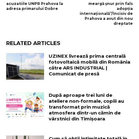
acuzatiile UNPR Prahova la
meargă şnur prin fals
adresa primarului Dobre
adopţia
internaţională”/Incisiv de
Prahova a avut din nou
dreptate
RELATED ARTICLES
UZINEX livrează prima centrală
fotovoltaică mobilă din România
către ARS INDUSTRIAL |
Comunicat de presă
După aproape trei luni de
ateliere non-formale, copiii au
transformat prin muzică
atmosfera dintr-un cămin de
vârstnici din Timișoara
Cum să obții intimitate totală în