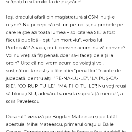
scăpați tu și familia ta de pușcărie!
Ieși, dracului afară din magistratură și CSM, nu ți-e
rușine? Nu pricepi că ești un pe-nal și, cu probele pe
care le știe azi toată lumea – solicitarea SIIJ a fost
făcută publică – ești ”un mort viu”, vorba lui
Portocală? Aaaaa, nu-ți convine acum, nu vă convine?
Voi nu vreți să fiți penali, doar să-i faceți pe alții la
ordin? Uite că noi vrem acum ce voiați și voi,
susținătorii #rezist și a filosofiei ”penalilor” înainte de
judecată, pentru alții: ”PE-NA-LU-LE”, ”LA PUȘ-CĂ-
RIE”, ”CO-RUP-TU-LE”, ”MA-FI-O-TU-LE”! Nu veți reuși
să blocați SIIJ, adevărul va ieși la suprafață mereu!”, a
scris Pavelescu.
Dosarul îi vizează pe Bogdan Mateescu şi pe tatăl
acestuia, Mihai Mateescu, primarul oraşului Băile
Govora. Cercetarea cu privire la fapte a fost dechisă în