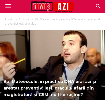
Acasă
Exclusiv
Bă, Mateescule, în practica DNA erai azi și arestat
preventiv! Ieși, dracului...
Bă, Mateescule, în practica DNA erai azi și
arestat preventiv! Ieși, dracului afară din
magistratură și CSM, nu ți-e rușine?