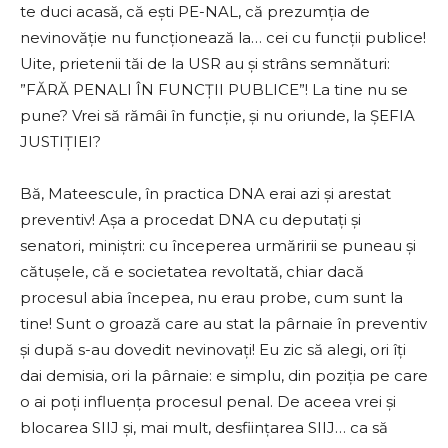
te duci acasă, că ești PE-NAL, că prezumția de
nevinovăție nu funcționează la… cei cu funcții publice!
Uite, prietenii tăi de la USR au și strâns semnături:
”FĂRĂ PENALI ÎN FUNCȚII PUBLICE”! La tine nu se
pune? Vrei să rămâi în funcție, și nu oriunde, la ȘEFIA
JUSTIȚIEI?
Bă, Mateescule, în practica DNA erai azi și arestat
preventiv! Așa a procedat DNA cu deputați și
senatori, miniștri: cu începerea urmăririi se puneau și
cătușele, că e societatea revoltată, chiar dacă
procesul abia începea, nu erau probe, cum sunt la
tine! Sunt o groază care au stat la pârnaie în preventiv
și după s-au dovedit nevinovați! Eu zic să alegi, ori îți
dai demisia, ori la pârnaie: e simplu, din poziția pe care
o ai poți influența procesul penal. De aceea vrei și
blocarea SIIJ și, mai mult, desființarea SIIJ… ca să