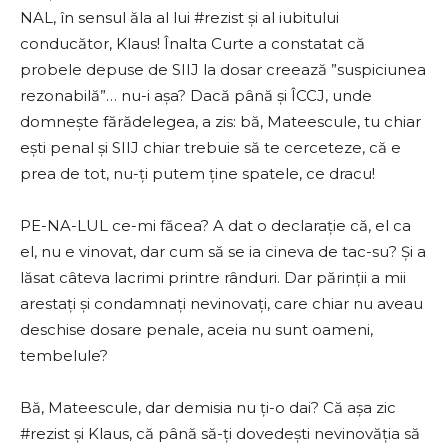
NAL, în sensul ăla al lui #rezist și al iubitului
conducător, Klaus! Înalta Curte a constatat că
probele depuse de SIIJ la dosar creează ”suspiciunea
rezonabilă”… nu-i așa? Dacă până și ÎCCJ, unde
domnește fărădelegea, a zis: bă, Mateescule, tu chiar
ești penal și SIIJ chiar trebuie să te cerceteze, că e
prea de tot, nu-ți putem ține spatele, ce dracu!
PE-NA-LUL ce-mi făcea? A dat o declarație că, el ca
el, nu e vinovat, dar cum să se ia cineva de tac-su? Și a
lăsat câteva lacrimi printre rânduri. Dar părinții a mii
arestați și condamnați nevinovați, care chiar nu aveau
deschise dosare penale, aceia nu sunt oameni,
tembelule?
Bă, Mateescule, dar demisia nu ți-o dai? Că așa zic
#rezist și Klaus, că până să-ți dovedești nevinovăția să