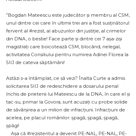
”Bogdan Mateescu este judecător și membru al CSM,
unul dintre cei care în ultimii trei ani a fost susținătorul
fervent al #rezist, al abuzurilor din justiție, al crimelor
din DNA, o bestie! Face parte și dintre cei 7 așa-ziși
magistrați care boicotează CSM, blocând, nelegal,
activitatea Consiliului pentru numirea Adinei Florea la
SIIJ de cateva săptămâni!
Astăzi s-a întâmplat, ce să vezi? Înalta Curte a admis
solicitarea SIIJ de redeschidere a dosarului penal
închis de prietenii lui Mateescu de la DNA, în care el și
tac-su, primar la Govora, sunt acuzați cu probe solide
de săvârșirea a un milion de infracțiuni. Infracțiuni de
acelea, pe placul românilor: șpagă, șpagă, șpagă,
șpăgi!
Așa că #rezistentul a devenit PE-NAL, PE-NAL, PE-