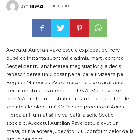
IULIE 10, 2019
BY
TIMISAZI
Avocatul Aurelian Pavelescu a explodat de nervi
după ce instanța supremă a admis, marți, cererea
Secției pentru anchetarea magistraților și a decis
redeschiderea unui dosar penal care îl vizează pe
Bogdan Mateescu. Acest dosar fusese clasat anul
trecut de structura centrală a DNA. Mateescu se
numără printre magistrații care au boicotat ultimele
ședințe ale plenului CSM în care procurorul Adina
Florea ar fi urmat să fie validată la șefia Secției
speciale. Avocatul Aurelian Pavelescu a avut un
mesaj dur la adresa judecătorului, conform celor de la
Atitudinea.com.