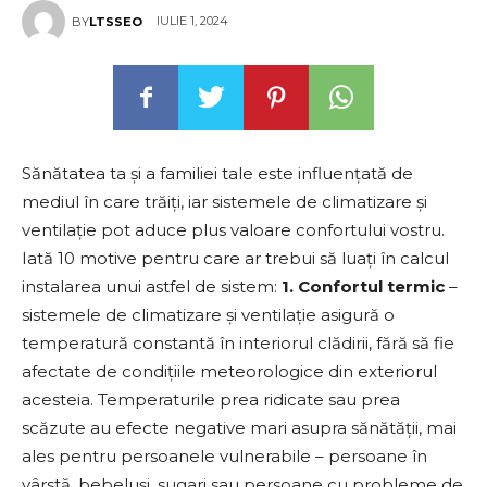
IULIE 1, 2024
BY
LTSSEO
Sănătatea ta și a familiei tale este influențată de
mediul în care trăiți, iar sistemele de climatizare și
ventilație pot aduce plus valoare confortului vostru.
Iată 10 motive pentru care ar trebui să luați în calcul
instalarea unui astfel de sistem:
1. Confortul termic
–
sistemele de climatizare și ventilație asigură o
temperatură constantă în interiorul clădirii, fără să fie
afectate de condițiile meteorologice din exteriorul
acesteia. Temperaturile prea ridicate sau prea
scăzute au efecte negative mari asupra sănătății, mai
ales pentru persoanele vulnerabile – persoane în
vârstă, bebeluși, sugari sau persoane cu probleme de