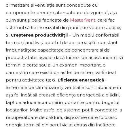
climatizare și ventilație sunt concepute cu
componente precum atenuatoare de zgomot, așa
cum sunt și cele fabricate de
MasterVent
, care fac
sistemul să fie insesizabil din punct de vedere auditiv;
5. Creșterea productivității
– Un mediu confortabil
termic și auditiv și aportul de aer proaspăt constant
îmbunătățesc capacitatea de concentrare și de
productivitate, așadar dacă lucrezi de acasă, încerci să
termini o carte sau ai un examen important, o
cameră în care există un astfel de sistem va fi ideal
pentru activitatea ta;
6. Eficiența energetică
–
Sistemele de climatizare și ventilație sunt fabricate în
așa fel încât să crească eficiența energetică a clădirii,
fapt ce aduce economii importante pentru bugetul
locatarilor. Multe astfel de sisteme pot fi conectate la
recuperatoare de căldură, dispozitive care folosesc
energia termică din aerul viciat extras din încăpere