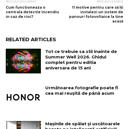
Articolul precedent
Articolul următor
Cum functioneaza o
11 motive pentru care să îți
centrala detectie incendiu
instalezi un sistem de
in caz de risc?
panouri fotovoltaice la tine
acasă
RELATED ARTICLES
Tot ce trebuie sa stii inainte de
Summer Well 2026. Ghidul
complet pentru editia
aniversara de 15 ani
Următoarea fotografie poate fi
cea mai reușită de până acum
Mașinile de spălat și uscătoarele