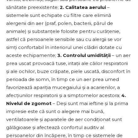
sănătate preexistente;
2. Calitatea aerului
–
sistemele sunt echipate cu filtre care elimină
alergenii din aer (praf, polen, bacterii, părul de
animale) și substanțele folosite pentru curățenie,
astfel că persoanele sensibile sau cu alergii se vor
simți confortabil în interiorul unei clădiri dotate cu
aceste echipamente;
3. Controlul umidității
– un aer
prea uscat provoacă tuse, iritații ale căilor respiratorii
și ale ochilor, buze crăpate, piele uscată, disconfort în
perioada de somn, în timp ce un aer prea umed
favorizează apariția mucegaiului și a acarienilor, a
afecțiunilor respiratorii și a simptomelor acestora;
4.
Nivelul de zgomot
– Deși sunt mai ieftine și la prima
impresie este că sunt o alegere mai bună,
ventilatoarele și aparatele de aer condiționat sunt
gălăgioase și afectează confortul auditiv al
persoanelor din încăpere, în timp ce sistemele de