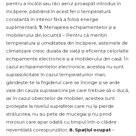
pentru a încălzi sau răci aerul proaspăt introdus în
încăpere, păstrând în acest fel o temperatură
constantă în interior fără a folosi energie
suplimentară;
7.
Menajarea echipamentelor și a
mobilierului din locuință – Pentru că mențin
temperatura și umiditatea din încăpere, sistemele de
climatizare cresc durata de viață și eficiența celorlalte
echipamente electronice și a mobilierului din casă. În
cazul echipamentelor electronice, acestea nu sunt
suprasolicitate în cazul temperaturilor mari,
gândește-te la frigiderul care se încinge și se arde
vara din cauza suprasarcinii pe care trebuie să o ducă,
iar în cazul obiectelor de mobilier, acestea sunt
protejate la nivelul suprafeței care nu își pierde
strălucirea, nu au pete de mucegai și nu prind
mirosuri care apar odată cu timpul într-o clădire
neventilată corespunzător;
8. Spațiul ocupat
–