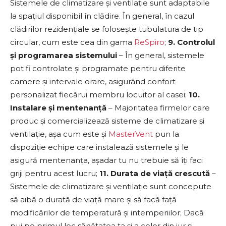
Sistemele de climatizare și ventilație sunt adaptabile
la spațiul disponibil în clădire. În general, în cazul
clădirilor rezidențiale se folosește tubulatura de tip
circular, cum este cea din gama
ReSpiro
;
9. Controlul
și programarea sistemului
– În general, sistemele
pot fi controlate și programate pentru diferite
camere și intervale orare, asigurând confort
personalizat fiecărui membru locuitor al casei;
10.
Instalare și mentenanță
– Majoritatea firmelor care
produc și comercializează sisteme de climatizare și
ventilație, așa cum este și
MasterVent
pun la
dispoziție echipe care instalează sistemele și le
asigură mentenanța, așadar tu nu trebuie să îți faci
griji pentru acest lucru;
11. Durata de viață crescută
–
Sistemele de climatizare și ventilație sunt concepute
să aibă o durată de viață mare și să facă față
modificărilor de temperatură și intemperiilor; Dacă
pui pe primul loc sănătatea ta și a celor din jur și