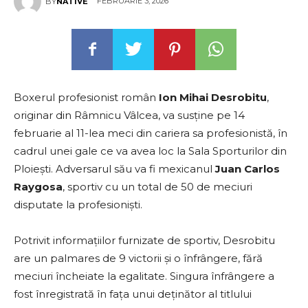
FEBRUARIE 3, 2026
BY
NATIVE
Boxerul profesionist român
Ion Mihai Desrobitu
,
originar din Râmnicu Vâlcea, va susține pe 14
februarie al 11-lea meci din cariera sa profesionistă, în
cadrul unei gale ce va avea loc la Sala Sporturilor din
Ploiești. Adversarul său va fi mexicanul
Juan Carlos
Raygosa
, sportiv cu un total de 50 de meciuri
disputate la profesioniști.
Potrivit informațiilor furnizate de sportiv, Desrobitu
are un palmares de 9 victorii și o înfrângere, fără
meciuri încheiate la egalitate. Singura înfrângere a
fost înregistrată în fața unui deținător al titlului