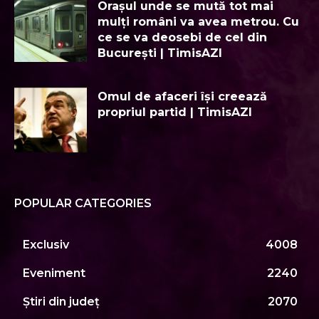
Orașul unde se mută tot mai
mulți români va avea metrou. Cu
ce se va deosebi de cel din
București | TimisAZI
Omul de afaceri își creează
propriul partid | TimisAZI
POPULAR CATEGORIES
Exclusiv
4008
Eveniment
2240
Știri din județ
2070