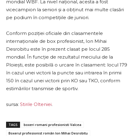
mondial WBF. La nivel național, acesta a fost
vicecampion la seniori și a obținut mai multe clasări
pe podium în competițiile de juniori.
Conform poziției oficiale din clasamentele
internaționale de box profesionist, Ion Mihai
Desrobitu este în prezent clasat pe locul 285
mondial. În funcție de rezultatul meciului de la
Ploiești, este posibilă o urcare în clasament: locul 179
în cazul unei victorii la puncte sau intrarea în primii
150 în cazul unei victorii prin KO sau TKO, conform
estimărilor transmise de sportiv.
sursa:
Stirile Olteniei
.
TAGS
boxeri romani profesionisti Valcea
Boxerul profesionist român Ion Mihai Desrobitu