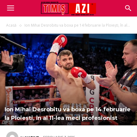
Acasă
Ion Mihai Desrobitu va boxa pe 14 februarie la Ploiești, în al...
Array
Ion Mihai Desrobitu va boxa pe 14 februarie
la Ploiești, în al 11-lea meci profesionist