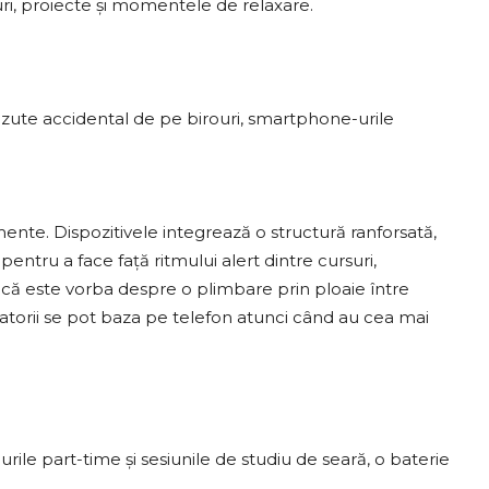
uri, proiecte și momentele de relaxare.
ăzute accidental de pe birouri, smartphone-urile
e. Dispozitivele integrează o structură ranforsată,
 pentru a face față ritmului alert dintre cursuri,
 că este vorba despre o plimbare prin ploaie între
zatorii se pot baza pe telefon atunci când au cea mai
rile part-time și sesiunile de studiu de seară, o baterie