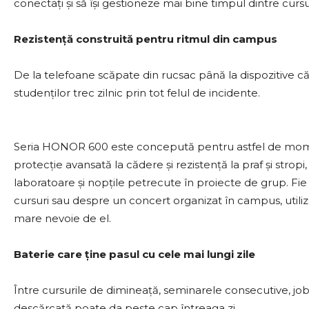
conectați și să își gestioneze mai bine timpul dintre curs
Rezistență construită pentru ritmul din campus
De la telefoane scăpate din rucsac până la dispozitive c
studenților trec zilnic prin tot felul de incidente.
Seria HONOR 600 este concepută pentru astfel de moment
protecție avansată la cădere și rezistență la praf și stropi,
laboratoare și nopțile petrecute în proiecte de grup. Fie
cursuri sau despre un concert organizat în campus, utili
mare nevoie de el.
Baterie care ține pasul cu cele mai lungi zile
Între cursurile de dimineață, seminarele consecutive, jobu
descărcată poate da peste cap întreaga zi.