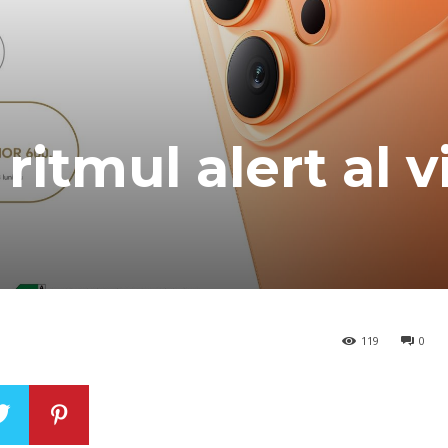
itmul alert al vi
119
0