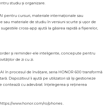
entru studiu și organizare.
AI pentru cursuri, materiale internaționale sau
le sau materiale de studiu în versiuni scurte și ușor de
 sugestiile cross-app ajută la găsirea rapidă a fișierelor,
order și reminder-ele inteligente, concepute pentru
tăților de zi cu zi.
a AI în procesul de învățare, seria HONOR 600 transformă
ă. Dispozitivul îi ajută pe utilizatori să își gestioneze
e contează cu adevărat: înțelegerea și reținerea
: https://www.honor.com/ro/phones .