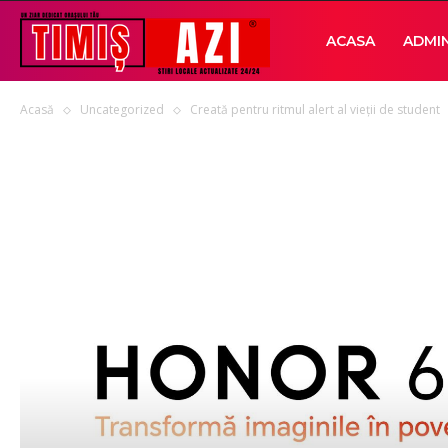
Timis
ACASA
ADMIN
Acasă
Uncategorized
Creată pentru ritmul alert al vieții de student
AZI