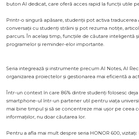
buton AI dedicat, care oferă acces rapid la funcții utile p
Printr-o singură apăsare, studenții pot activa traducerea 
conversații cu studenți străini și pot rezuma notițe, artico
parcurs. În același timp, funcțiile de căutare inteligentă și
programelor și reminder-elor importante.
Seria integrează și instrumente precum AI Notes, AI Rec
organizarea proiectelor și gestionarea mai eficientă a activi
Într-un context în care 86% dintre studenți folosesc dej
smartphone-ul într-un partener util pentru viața universitar
mai bine timpul și să se concentreze mai ușor pe ceea c
informațiilor, nu doar căutarea lor.
Pentru a afla mai mult despre seria HONOR 600, vizitați