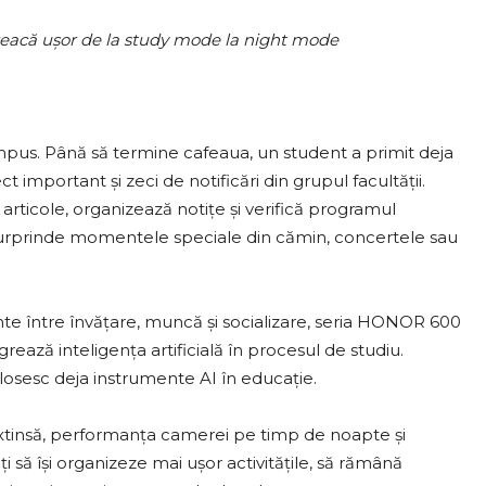
reacă ușor de la study mode la night mode
mpus. Până să termine cafeaua, un student a primit deja
important și zeci de notificări din grupul facultății.
e articole, organizează notițe și verifică programul
 surprinde momentele speciale din cămin, concertele sau
ante între învățare, muncă și socializare, seria HONOR 600
grează inteligența artificială în procesul de studiu.
olosesc deja instrumente AI în educație.
extinsă, performanța camerei pe timp de noapte și
i să își organizeze mai ușor activitățile, să rămână