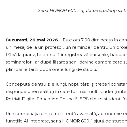
Seria HONOR 600 îi ajută pe studenți să t
București, 26 mai 2026
– Este ora 7:00 dimineața în ca
un mesaj de la un profesor, un reminder pentru un proiect 
Până la prânz, telefonul îi înregistrează cursurile, traduc
seminarelor. Iar după lăsarea serii, devine camera care
plimbările târzii după orele lungi de studiu.
Concepută pentru zile lungi, nopți târzii și treceri const
răspunde unei realități în care tot mai mulți studenți inte
Potrivit Digital Education Council*, 86% dintre studenți f
Prin combinația dintre rezistență avansată, autonomie 
funcțiile AI integrate, seria HONOR 600 îi ajută pe studenț