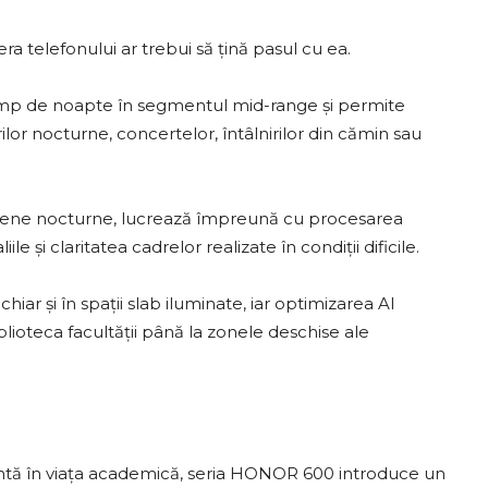
 telefonului ar trebui să țină pasul cu ea.
imp de noapte în segmentul mid-range și permite
ilor nocturne, concertelor, întâlnirilor din cămin sau
cene nocturne, lucrează împreună cu procesarea
e și claritatea cadrelor realizate în condiții dificile.
hiar și în spații slab iluminate, iar optimizarea AI
lioteca facultății până la zonele deschise ale
zentă în viața academică, seria HONOR 600 introduce un