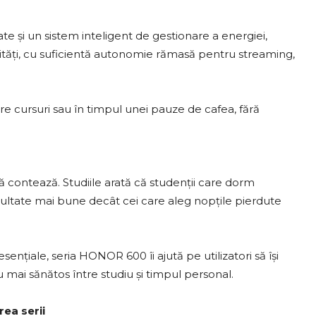
 și un sistem inteligent de gestionare a energiei,
vități, cu suficientă autonomie rămasă pentru streaming,
re cursuri sau în timpul unei pauze de cafea, fără
ă contează. Studiile arată că studenții care dorm
ultate mai bune decât cei care aleg nopțile pierdute
ențiale, seria HONOR 600 îi ajută pe utilizatori să își
u mai sănătos între studiu și timpul personal.
ea serii