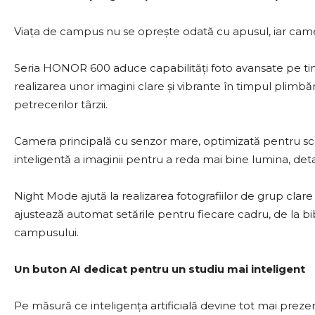
Viața de campus nu se oprește odată cu apusul, iar camera
Seria HONOR 600 aduce capabilități foto avansate pe t
realizarea unor imagini clare și vibrante în timpul plimbăr
petrecerilor târzii.
Camera principală cu senzor mare, optimizată pentru s
inteligentă a imaginii pentru a reda mai bine lumina, detaliil
Night Mode ajută la realizarea fotografiilor de grup clare c
ajustează automat setările pentru fiecare cadru, de la bib
campusului.
Un buton AI dedicat pentru un studiu mai inteligent
Pe măsură ce inteligența artificială devine tot mai pre