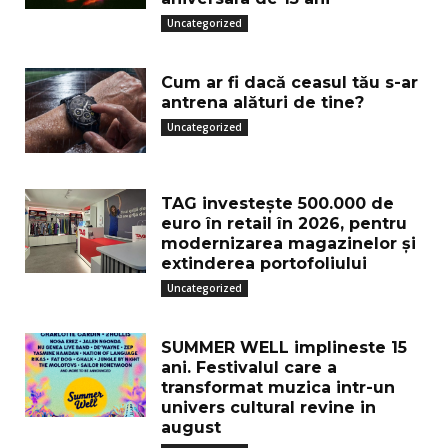
Uncategorized
Cum ar fi dacă ceasul tău s-ar
antrena alături de tine?
Uncategorized
TAG investește 500.000 de
euro în retail în 2026, pentru
modernizarea magazinelor și
extinderea portofoliului
Uncategorized
SUMMER WELL implineste 15
ani. Festivalul care a
transformat muzica intr-un
univers cultural revine in
august