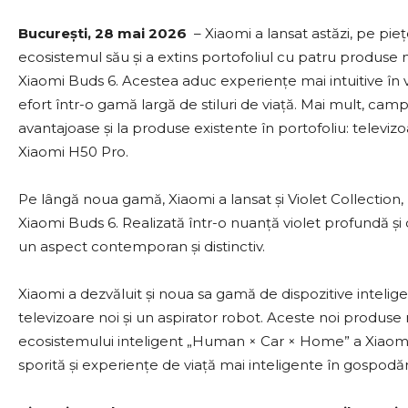
București, 28 mai 2026
– Xiaomi a lansat astăzi, pe pi
ecosistemul său și a extins portofoliul cu patru produs
Xiaomi Buds 6. Acestea aduc experiențe mai intuitive în vi
efort într-o gamă largă de stiluri de viață. Mai mult, ca
avantajoase și la produse existente în portofoliu: televiz
Xiaomi H50 Pro.
Pe lângă noua gamă, Xiaomi a lansat și Violet Collection, un
Xiaomi Buds 6. Realizată într-o nuanță violet profundă și 
un aspect contemporan și distinctiv.
Xiaomi a dezvăluit și noua sa gamă de dispozitive inteli
televizoare noi și un aspirator robot. Aceste noi produse
ecosistemului inteligent „Human × Car × Home” a Xiaomi, 
sporită și experiențe de viață mai inteligente în gospodăr