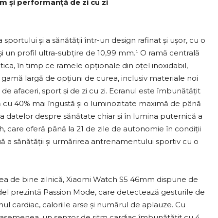
 și performanță de zi cu zi
tului și a sănătății într-un design rafinat și ușor, cu o
 un profil ultra-subțire de 10,99 mm.¹ O ramă centrală
tica, în timp ce ramele opționale din oțel inoxidabil,
o gamă largă de opțiuni de curea, inclusiv materiale noi
e afaceri, sport și de zi cu zi. Ecranul este îmbunătățit
mă cu 40% mai îngustă și o luminozitate maximă de până
r și a datelor despre sănătate chiar și în lumina puternică a
, care oferă până la 21 de zile de autonomie în condiții
uă a sănătății și urmărirea antrenamentului sportiv cu o
tarea de bine zilnică, Xiaomi Watch S5 46mm dispune de
del prezintă Passion Mode, care detectează gesturile de
tmul cardiac, caloriile arse și numărul de aplauze. Cu
e asemenea, un senzor de ritm cardiac îmbunătățit cu 4