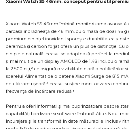
Xiaomi Watch S5 46mm: conceput pentru stil premium
Xiaomi Watch S5 46mm îmbină monitorizarea avansată a spor
carcasă îndrăzneață de 46 mm, cu o masă de doar 46 g și
premium din oțel inoxidabil sporește durabilitatea și este
ceramică și carbon forjat oferă un plus de distincție. Cu 
din piele naturală, ceasul se adaptează perfect la mediul d
și mai mult de un display AMOLED de 1,48 inci, cu o ra
la 2.500 niți,² ce asigură o vizibilitate clară a notificărilo
soarelui. Alimentat de o baterie Xiaomi Surge de 815 mAh
de utilizare ușoară,³ ceasul susține monitorizarea contin
frecvență de încărcare redusă.⁴
Pentru a oferi informații și mai cuprinzătoare despre s
capabilități hardware și software îmbunătățite. Noul mo
încurajare și le transformă în date măsurabile, inclusiv ri
peste 150 de moduri sportive, dispozitivul integrează, d