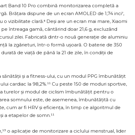
i Smart Band 10 Pro combină monitorizarea completă a
largă. Brățara dispune de un ecran AMOLED de 1,74 inci⁷,
 o vizibilitate clară.⁸ Deși are un ecran mai mare, Xiaomi
 pe întreaga gamă, cântărind doar 21,6 g, excluzând
cursul zilei. Fabricată dintr-o nouă generație de aluminiu
ență la zgârieturi, într-o formă ușoară. O baterie de 350
ată de viață de până la 21 de zile, în condiții de
ănătății și a fitness-ului, cu un modul PPG îmbunătățit
tmului cardiac la 98,2%.¹¹ Cu peste 150 de moduri sportive,
a turelor și modul de ciclism îmbunătățit pentru o
zarea somnului este, de asemenea, îmbunătățită cu
e, cum ar fi HRV și eficiența, în timp ce algoritmul de
și a etapelor de somn.¹¹
 o aplicație de monitorizare a ciclului menstrual, lider