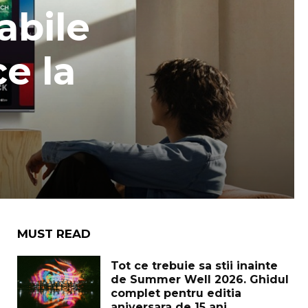
abile
e la
MUST READ
Tot ce trebuie sa stii inainte
de Summer Well 2026. Ghidul
complet pentru editia
aniversara de 15 ani