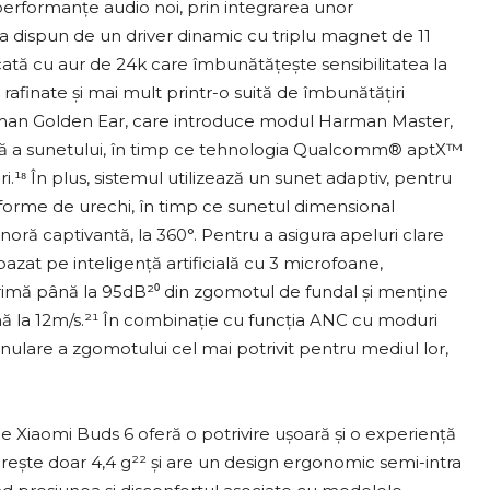
 performanțe audio noi, prin integrarea unor
dispun de un driver dinamic cu triplu magnet de 11
ată cu aur de 24k care îmbunătățește sensibilitatea la
 rafinate și mai mult printr-o suită de îmbunătățiri
Harman Golden Ear, care introduce modul Harman Master,
ară a sunetului, în timp ce tehnologia Qualcomm® aptX™
i.¹⁸ În plus, sistemul utilizează un sunet adaptiv, pentru
 forme de urechi, în timp ce sunetul dimensional
oră captivantă, la 360°. Pentru a asigura apeluri clare
azat pe inteligență artificială cu 3 microfoane,
rimă până la 95dB²⁰ din zgomotul de fundal și menține
 până la 12m/s.²¹ În combinație cu funcția ANC cu moduri
anulare a zgomotului cel mai potrivit pentru mediul lor,
le Xiaomi Buds 6 oferă o potrivire ușoară și o experiență
ărește doar 4,4 g²² și are un design ergonomic semi-intra