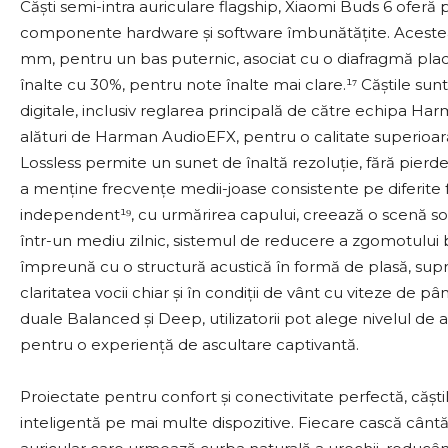
Căști semi-intra auriculare flagship, Xiaomi Buds 6 oferă
componente hardware și software îmbunătățite. Acestea 
mm, pentru un bas puternic, asociat cu o diafragmă plac
înalte cu 30%, pentru note înalte mai clare.¹⁷ Căștile sunt
digitale, inclusiv reglarea principală de către echipa 
alături de Harman AudioEFX, pentru o calitate superio
Lossless permite un sunet de înaltă rezoluție, fără pierder
a menține frecvențe medii-joase consistente pe diferite
independent¹⁹, cu urmărirea capului, creează o scenă son
într-un mediu zilnic, sistemul de reducere a zgomotului b
împreună cu o structură acustică în formă de plasă, sup
claritatea vocii chiar și în condiții de vânt cu viteze de
duale Balanced și Deep, utilizatorii pot alege nivelul de 
pentru o experiență de ascultare captivantă.
Proiectate pentru confort și conectivitate perfectă, căști
inteligentă pe mai multe dispozitive. Fiecare cască cânt