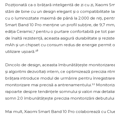
Poziționată ca o brățară inteligentă de zi cu zi, Xiaom
stării de bine cu un design elegant și o compatibilitate 
cu o luminozitate maximă de până la 2.000 de niți, pentru
Smart Band 10 Pro menține un profil subțire, de 9,7 mm,
ediția Ceramic,⁹ pentru o purtare confortabilă pe tot par
de înaltă rezistență, aceasta asigură durabilitate și rezist
mAh și un chipset cu consum redus de energie permit o dur
utilizare ușoară.¹⁰
Dincolo de design, aceasta îmbunătățește monitorizarea s
și algoritmi dezvoltați intern, ce optimizează precizia ri
brățara introduce modul de urmărire pentru înregistrare
monitorizare mai precisă a antrenamentului.¹² Monitori
rapoarte despre tendințele somnului și valori mai detaliat
somn 2.0 îmbunătățește precizia monitorizării debutului 
Mai mult, Xiaomi Smart Band 10 Pro colaborează cu Clue,¹³