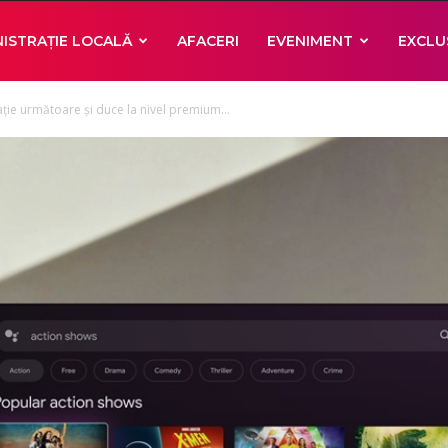
ISTRAȚIE LOCALĂ
AFACERI
EVENIMENT
EXCLU
ie următoare și duce la nivel premium...