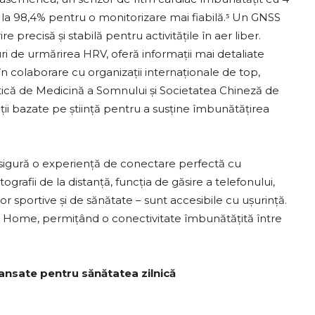
ia la 98,4% pentru o monitorizare mai fiabilă.⁵ Un GNSS
 precisă și stabilă pentru activitățile în aer liber.
ri de urmărirea HRV, oferă informații mai detaliate
n colaborare cu organizații internaționale de top,
tică de Medicină a Somnului și Societatea Chineză de
ții bazate pe știință pentru a susține îmbunătățirea
igură o experiență de conectare perfectă cu
grafii de la distanță, funcția de găsire a telefonului,
r sportive și de sănătate – sunt accesibile cu ușurință.
i Home, permițând o conectivitate îmbunătățită între
ansate pentru sănătatea zilnică