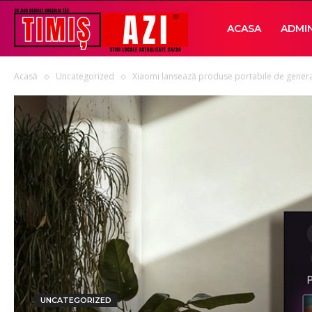
Timis
ACASA
ADMIN
Acasă
Uncategorized
Xiaomi lansează produse portabile de generaț
AZI
UNCATEGORIZED