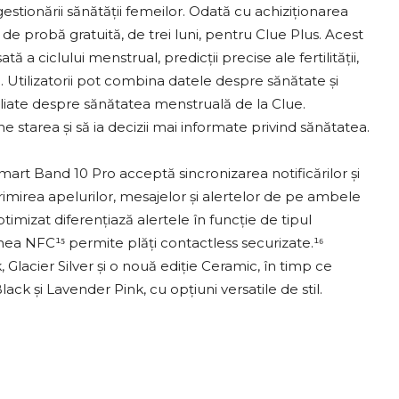
stionării sănătății femeilor. Odată cu achiziționarea
de probă gratuită, de trei luni, pentru Clue Plus. Acest
ciclului menstrual, predicții precise ale fertilității,
. Utilizatorii pot combina datele despre sănătate și
liate despre sănătatea menstruală de la Clue.
 starea și să ia decizii mai informate privind sănătatea.
rt Band 10 Pro acceptă sincronizarea notificărilor și
mirea apelurilor, mesajelor și alertelor de pe ambele
ptimizat diferențiază alertele în funcție de tipul
unea NFC¹⁵ permite plăți contactless securizate.¹⁶
 Glacier Silver și o nouă ediție Ceramic, în timp ce
ack și Lavender Pink, cu opțiuni versatile de stil.