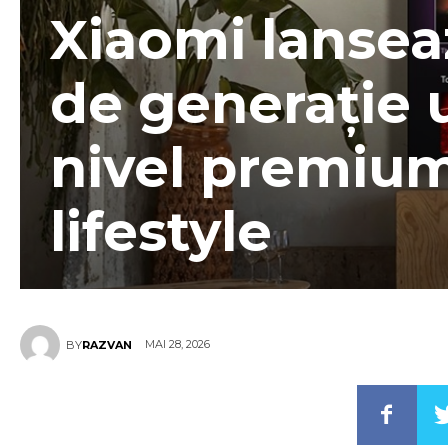
Xiaomi lansea
de generație 
nivel premiu
lifestyle
MAI 28, 2026
BY
RAZVAN