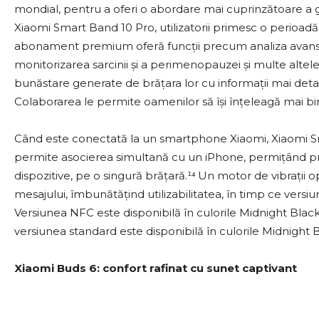
mondial, pentru a oferi o abordare mai cuprinzătoare a ge
Xiaomi Smart Band 10 Pro, utilizatorii primesc o perioadă 
abonament premium oferă funcții precum analiza avansată a 
monitorizarea sarcinii și a perimenopauzei și multe altele
bunăstare generate de brățara lor cu informații mai deta
Colaborarea le permite oamenilor să își înțeleagă mai bine
Când este conectată la un smartphone Xiaomi, Xiaomi Sma
permite asocierea simultană cu un iPhone, permițând pri
dispozitive, pe o singură brățară.¹⁴ Un motor de vibrații o
mesajului, îmbunătățind utilizabilitatea, în timp ce versi
Versiunea NFC este disponibilă în culorile Midnight Black,
versiunea standard este disponibilă în culorile Midnight Bl
Xiaomi Buds 6: confort rafinat cu sunet captivant