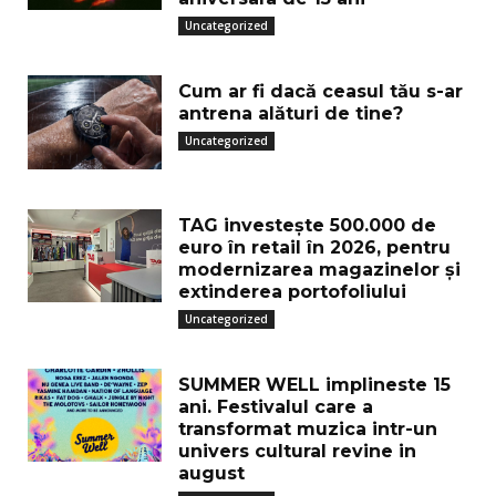
Uncategorized
Cum ar fi dacă ceasul tău s-ar
antrena alături de tine?
Uncategorized
TAG investește 500.000 de
euro în retail în 2026, pentru
modernizarea magazinelor și
extinderea portofoliului
Uncategorized
SUMMER WELL implineste 15
ani. Festivalul care a
transformat muzica intr-un
univers cultural revine in
august