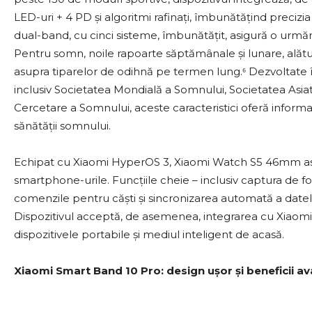
LED-uri + 4 PD și algoritmi rafinați, îmbunătățind preciz
dual-band, cu cinci sisteme, îmbunătățit, asigură o urmărire
Pentru somn, noile rapoarte săptămânale și lunare, alătu
asupra tiparelor de odihnă pe termen lung.⁶ Dezvoltate î
inclusiv Societatea Mondială a Somnului, Societatea Asia
Cercetare a Somnului, aceste caracteristici oferă informa
sănătății somnului.
Echipat cu Xiaomi HyperOS 3, Xiaomi Watch S5 46mm as
smartphone-urile. Funcțiile cheie – inclusiv captura de foto
comenzile pentru căști și sincronizarea automată a datelo
Dispozitivul acceptă, de asemenea, integrarea cu Xiaom
dispozitivele portabile și mediul inteligent de acasă.
Xiaomi Smart Band 10 Pro: design ușor și beneficii av