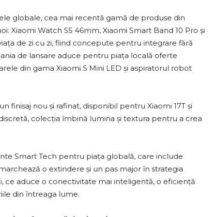
ețele globale, cea mai recentă gamă de produse din
e noi: Xiaomi Watch S5 46mm, Xiaomi Smart Band 10 Pro și
ața de zi cu zi, fiind concepute pentru integrare fără
mpania de lansare aduce pentru piața locală oferte
oarele din gama Xiaomi S Mini LED și aspiratorul robot
 finisaj nou și rafinat, disponibil pentru Xiaomi 17T și
discretă, colecția îmbină lumina și textura pentru a crea
gente Smart Tech pentru piața globală, care include
 marchează o extindere și un pas major în strategia
ce aduce o conectivitate mai inteligentă, o eficiență
iile din întreaga lume.