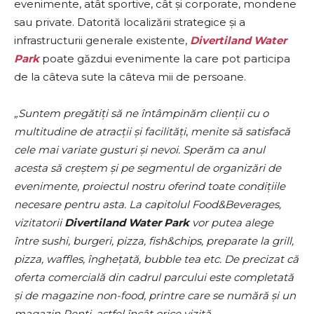
evenimente, atât sportive, cât şi corporate, mondene
sau private. Datorită localizării strategice şi a
infrastructurii generale existente,
Divertiland Water
Park
poate găzdui evenimente la care pot participa
de la câteva sute la câteva mii de persoane.
„Suntem pregătiți să ne întâmpinăm clienții cu o
multitudine de atracții și facilități
,
menite să satisfacă
cele mai variate gusturi și nevoi. Sperăm ca anul
acesta să creștem și pe segmentul de organizări de
evenimente, proiectul nostru oferind toate condițiile
necesare pentru asta. La capitolul Food&Beverages,
vizitatorii
Divertiland
Water
Park
vor putea alege
între sushi, burgeri, pizza, fish&chips, preparate la grill,
pizza, waffles, înghețată, bubble tea etc. De precizat că
oferta comercială din cadrul parcului este completată
și de magazine non-food, printre care se numără și un
magazin Penti, astfel încât orice vizită