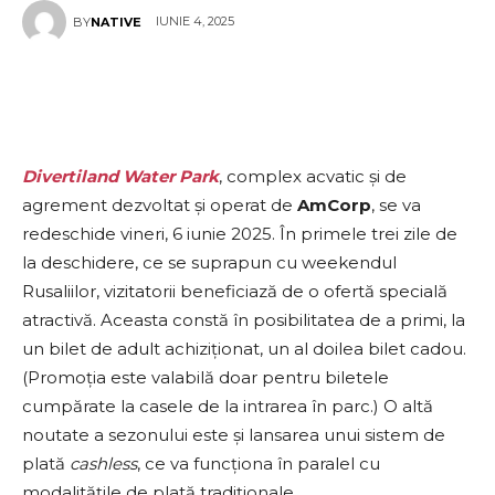
IUNIE 4, 2025
BY
NATIVE
Divertiland Water Park
, complex acvatic și de
agrement dezvoltat și operat de
AmCorp
, se va
redeschide vineri, 6 iunie 2025. În primele trei zile de
la deschidere, ce se suprapun cu weekendul
Rusaliilor, vizitatorii beneficiază de o ofertă specială
atractivă. Aceasta constă în posibilitatea de a primi, la
un bilet de adult achiziționat, un al doilea bilet cadou.
(Promoția este valabilă doar pentru biletele
cumpărate la casele de la intrarea în parc.) O altă
noutate a sezonului este și lansarea unui sistem de
plată
cashless
, ce va funcționa în paralel cu
modalitățile de plată tradiționale.