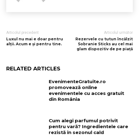
Articolul precedent
Articolul următor
Luxul nu mai e doar pentru
Rezervele cu tutun încălzit
alții. Acum e și pentru tine.
Sobranie Sticks au cel mai
glam dispozitiv de pe piață
RELATED ARTICLES
EvenimenteGratuite.ro
promovează online
evenimentele cu acces gratuit
din România
Cum alegi parfumul potrivit
pentru vară? Ingredientele care
rezistă în sezonul cald