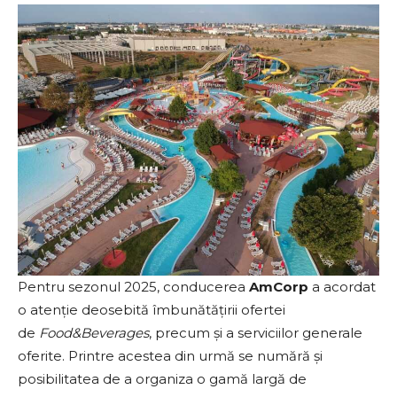
Pentru sezonul 2025, conducerea
AmCorp
a acordat
o atenție deosebită îmbunătățirii ofertei
de
Food&Beverages
, precum și a serviciilor generale
oferite. Printre acestea din urmă se numără și
posibilitatea de a organiza o gamă largă de