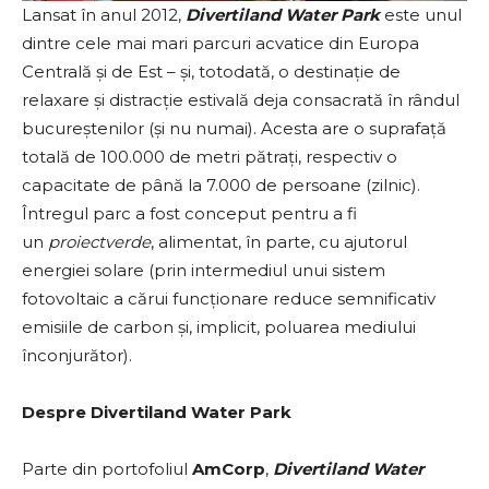
Lansat în anul 2012,
Divertiland Water Park
este unul
dintre cele mai mari parcuri acvatice din Europa
Centrală și de Est – și, totodată, o destinație de
relaxare și distracție estivală deja consacrată în rândul
bucureștenilor (și nu numai). Acesta are o suprafață
totală de 100.000 de metri pătrați, respectiv o
capacitate de până la 7.000 de persoane (zilnic).
Întregul parc a fost conceput pentru a fi
un
proiect
verde
, alimentat, în parte, cu ajutorul
energiei solare (prin intermediul unui sistem
fotovoltaic a cărui funcționare reduce semnificativ
emisiile de carbon și, implicit, poluarea mediului
înconjurător).
Despre Divertiland Water Park
Parte din portofoliul
AmCorp
,
Divertiland Water